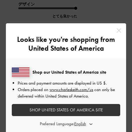
デザイン
とても良かった
品質
Looks like you're shopping from
とても良かった
United States of America
もっと見る
Shop our United States of America site
このレビューは役に立ちましたか？
0
0
Prices and payment amounts are displayed in
US $
.
Orders placed on
www.charleskeith.com/us
can only be
delivered within United States of America.
公
2024-03-29
ご利用者様
SHOP UNITED STATES OF AMERICA SITE
開
とってもかわいい
日
Preferred Language: