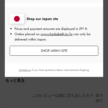
デザイン性に惹かれて購入しました。ソールが高くて足が痛く
ならないか不安でしたが、5時間ほど履いても痛くならなくて良
Shop our Japan site
かったです！
Prices and payment amounts are displayed in
JPY ¥
.
|
サイズ:
37/23.5cm
カラー:
ブラック系
Orders placed on
www.charleskeith.jp/jp
can only be
デザイン
delivered within Japan.
とても良かった
SHOP JAPAN SITE
品質
とても良かった
Contact us
if you have questions about international shipping.
もっと見る
このレビューは役に立ちましたか？
0
0