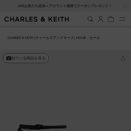
…
…
LINEお友だち追加＋アカウント連携でクーポンプレゼント！
会員登録＋ニュースレター登録で10%OFFクーポンプレゼント！
CHARLES & KEITH (チャールズアンドキース) HOME
セール
シューズ
パンプス
Monique モニーク アンクルストラッププラット
フォームパンプス
似ている商品を見る