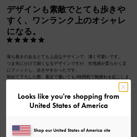
開
デザインも素敵でとても歩きや
日
すく、ワンランク上のオシャレ
になる。
落ち着きのあるとても上品なデザインで、凄く可愛いです。
つま先にかけて細くなるデザインですが、生地感が柔らかく足
にフィットし、歩きやすかったです。
初めて下ろした際、素足で履いても5時間程で靴擦れを起こしま
した。
数十分程度で歩けなくなる事を危惧していましたが、そんな事
Looks like you're shopping from
はありませんでした。
United States of America
2回目からはより一層足に馴染み、とても歩きやすくなりまし
た。
また、適当に合わせてもオシャレ度をワンランク上げてくれる
ので、お気に入りの1足になりました。
Shop our United States of America site
|
サイズ:
37/23.5cm
カラー:
ブルー系