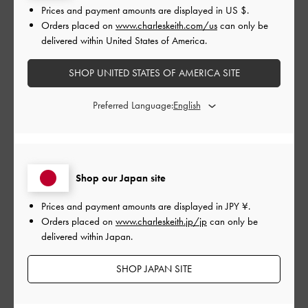
Prices and payment amounts are displayed in
US $
.
デザイン
Orders placed on
www.charleskeith.com/us
can only be
delivered within United States of America.
とてもよかった
SHOP UNITED STATES OF AMERICA SITE
品質
Preferred Language:
とてもよかった
もっと見る
Shop our Japan site
このレビューは役に立ちましたか？
0
0
Prices and payment amounts are displayed in
JPY ¥
.
Orders placed on
www.charleskeith.jp/jp
can only be
delivered within Japan.
公
2024-08-01
ご利用者様
SHOP JAPAN SITE
開
すごく可愛いです
日