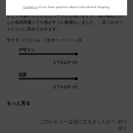
Contact us
if you have questions about international shipping.
すごく可愛いくてどんなコーデにも会いますが、私が幅広だか
らか長時間履いて小指がすごい靴擦れしました、、近くのカフ
ェぐらいに留めておきます。
|
サイズ:
37/23.5cm
カラー:
ベージュ系
デザイン
とてもよかった
品質
とてもよかった
もっと見る
このレビューは役に立ちましたか？
0
0