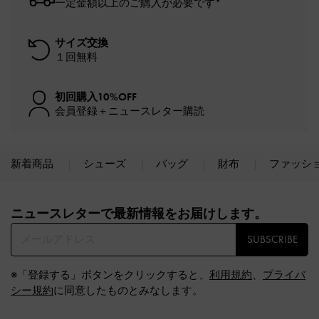
一定金額以上のご購入が必要です*
サイズ交換
１回無料
初回購入10%OFF
会員登録＋ニュースレター購読
新着商品
シューズ
バッグ
財布
ファッシ
Site footer
ニュースレターで最新情報をお届けします。​
SUBSCRIBE
※「登録する」ボタンをクリックすると、
利用規約
、
プライバ
シー規約
に同意したものとみなします。