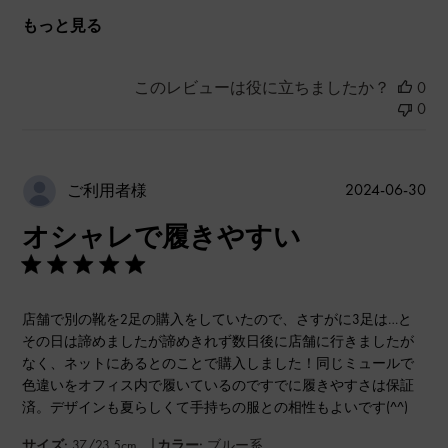
もっと見る
このレビューは役に立ちましたか？
0
0
公
2024-06-30
ご利用者様
開
オシャレで履きやすい
日
店舗で別の靴を2足の購入をしていたので、さすがに3足は…と
その日は諦めましたが諦めきれず数日後に店舗に行きましたが
なく、ネットにあるとのことで購入しました！同じミュールで
色違いをオフィス内で履いているのですでに履きやすさは保証
済。デザインも夏らしくて手持ちの服との相性もよいです(^^)
|
サイズ:
37/23.5cm
カラー:
ブルー系