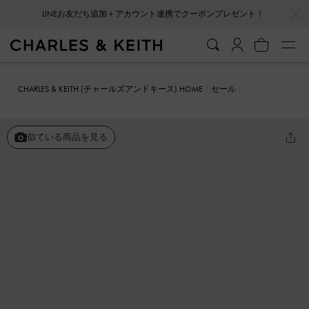
LINEお友だち追加＋アカウント連携でクーポンプレゼント！
…
…
会員登録＋ニュースレター登録で10%OFFクーポンプレゼント！
CHARLES & KEITH (チャールズアンドキース) HOME
セール
シューズ
ミュール
オーバルバックル ポインテッドトゥミュール
似ている商品を見る