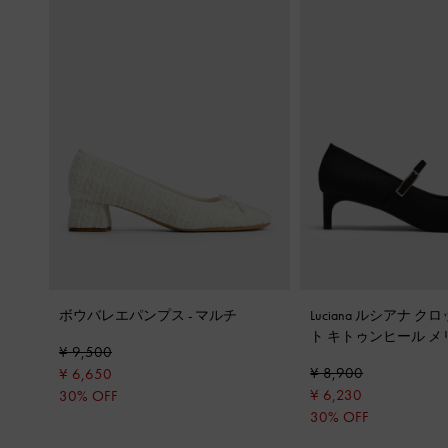
ボウバレエパンプス
-
マルチ
Luciana ルシアナ 
ト キトゥンヒール 
¥ 9,500
パンプス
-
ブラックテ
¥ 8,900
¥ 6,650
¥ 6,230
30% OFF
30% OFF