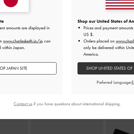
te
Shop our United States of Am
ent amounts are displayed in
Prices and payment amounts 
US $
.
on
www.charleskeith.jp/jp
can
Orders placed on
www.charl
d within Japan.
only be delivered within Unit
America.
OP JAPAN SITE
SHOP UNITED STATES OF
おすすめのアイテム
Preferred Language:
Contact us
if you have questions about international shipping.