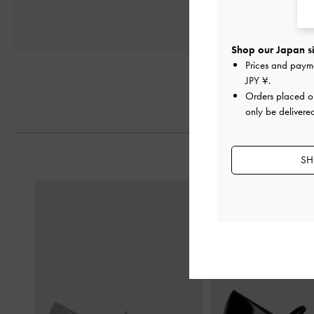
Shop our Japan si
Prices and paym
JPY ¥
.
Orders placed 
only be delivere
SH