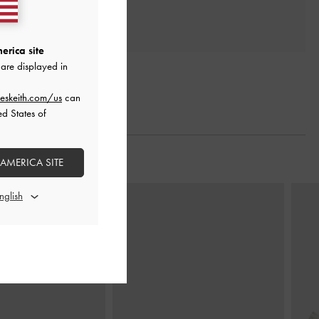
erica site
are displayed in
eskeith.com/us
can
ed States of
 AMERICA SITE