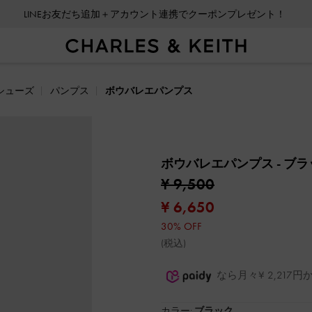
LINEお友だち追加＋アカウント連携でクーポンプレゼント！
シューズ
パンプス
ボウバレエパンプス
ボウバレエパンプス
- ブ
¥ 9,500
¥ 6,650
30% OFF
(税込)
なら月々¥ 2,21
カラー:
ブラック