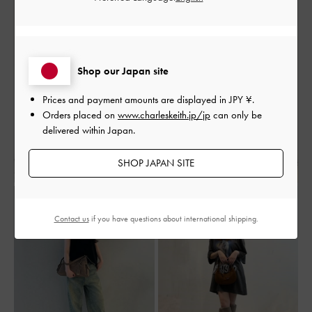
Shop our Japan site
Prices and payment amounts are displayed in
JPY ¥
.
Orders placed on
www.charleskeith.jp/jp
can only be
delivered within Japan.
SHOP JAPAN SITE
Contact us
if you have questions about international shipping.