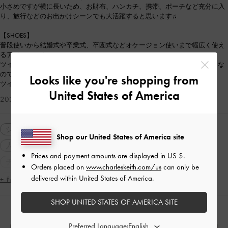
小さめですが横に長いため、お財布、ハンカチ、携帯、ポーチなど充分に入
り、旅行などのお出かけシーンでも大活躍すると思います♫
【SHOES】
普段使いから結婚式や卒業式、卒園式などオケージョン使いまで幅広く使え
るアイテムです！
ツイードがとてもかわいいパンプスで、ヒールは4.2㎝と程良い高さ&太めな
ので安定感があり、とても歩きやすいです！
Looks like you're shopping from
ツイード素材なので秋から春まで長く使えるデザインです❤︎
United States of America
2026-02-16 にアップロード
シューズ
ショルダーバッグ
カジュアル
Shop our United States of America site
人気アイテム
2WAY・3WAY
ラウンドトゥ
Prices and payment amounts are displayed in
US $
.
チャンキーヒール
太ヒール
休日コーデ
旅行
Orders placed on
www.charleskeith.com/us
can only be
delivered within United States of America.
デート
女子会
+ もっと見る
SHOP UNITED STATES OF AMERICA SITE
人気のコーディネート
Preferred Language: