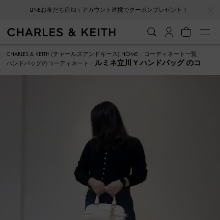
…
…
LINEお友だち追加＋アカウント連携でクーポンプレゼント！
CHARLES & KEITH (チャールズアンドキース) HOME
コーディネート一覧
ルミネ立川 Y ハンドバッグ のコー
ハンドバッグのコーディネート
ディネート