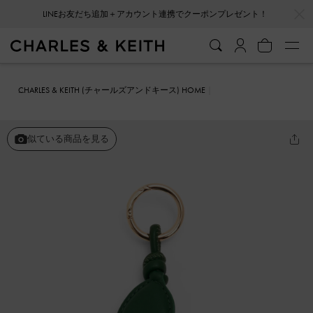
…
…
LINEお友だち追加＋アカウント連携でクーポンプレゼント！
CHARLES & KEITH (チャールズアンドキース) HOME
ファッション雑貨
キーホルダー＆バッグチャーム
ローズチャーム
似ている商品を見る