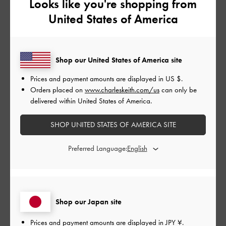
Looks like you're shopping from
United States of America
レビューを書く
Shop our United States of America site
デザイン
Prices and payment amounts are displayed in
US $
.
よかった
Orders placed on
www.charleskeith.com/us
can only be
delivered within United States of America.
品質
SHOP UNITED STATES OF AMERICA SITE
よかった
Preferred Language:
もっと見る
フィルター
Shop our Japan site
並べ替え
最新
:
Prices and payment amounts are displayed in
JPY ¥
.