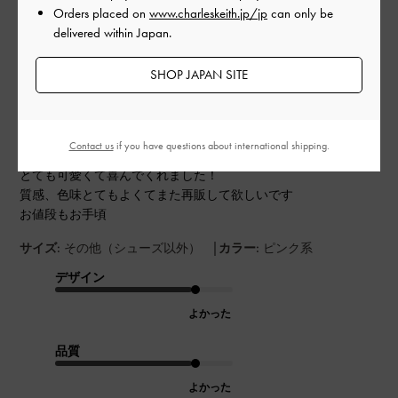
Orders placed on
www.charleskeith.jp/jp
can only be
delivered within Japan.
公
2026-04-25
ご利用者様
開
SHOP JAPAN SITE
満足です
日
Contact us
if you have questions about international shipping.
友人へのプレゼントに選びました
とても可愛くて喜んでくれました！
質感、色味とてもよくてまた再販して欲しいです
お値段もお手頃
|
サイズ:
その他（シューズ以外）
カラー:
ピンク系
デザイン
よかった
品質
よかった