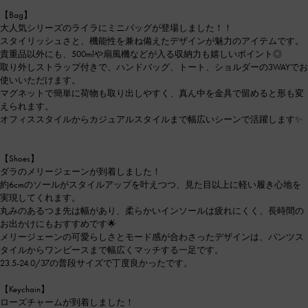
【Bag】
大人気シリーズのライラにミニバッグが登場しました！！
スタイリッシュさと、機能性を兼ね備えたデザインが魅力のアイテムです。
貴重品以外にも、500mlや扇風機などが入る収納力も嬉しいポイント◎
取り外しストラップ付きで、ハンドバッグ、トート、ショルダーの3WAYでお
使いいただけます。
マグネットで簡単に荷物も取り出しやすく、真ん中を金具で留めると形も変
えられます。
オフィススタイルからカジュアルスタイルまで幅広いシーンで活躍します✨
【Shoes】
ダラのメリージェーンが到着しました！
約6cmのソールがスタイルアップを叶えつつ、見た目以上に軽い履き心地を
実現してくれます。
丸みのあるつま先は幅があり、柔らかいインソールは疲れにくく、長時間の
お出かけにもおすすめです🌟
メリージェーンの可愛らしさとモード感が合わさったデザインは、パンツス
タイルからワンピースまで幅広くマッチする一足です。
23.5-24.0/37の普段サイズで丁度良かったです。
【Keychain】
ローズチャームが到着しました！