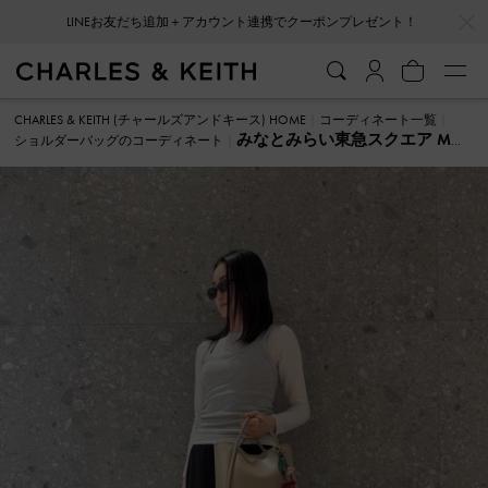
…
…
LINEお友だち追加＋アカウント連携でクーポンプレゼント！
CHARLES & KEITH (チャールズアンドキース) HOME
コーディネート一覧
みなとみらい東急スクエア M
ショルダーバッグのコーディネート
ショルダーバッグ のコーディネート