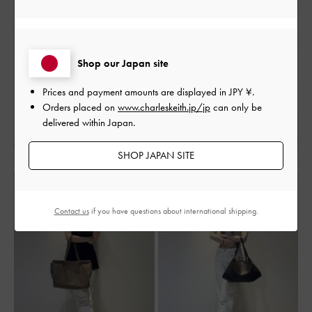
秋コーデ
冬コーデ
高身長コーデ
アウトドア
旅行
デート
女子会
通勤コーデ
Shop our Japan site
Prices and payment amounts are displayed in
JPY ¥
.
Orders placed on
www.charleskeith.jp/jp
can only be
delivered within Japan.
SHOP JAPAN SITE
Contact us
if you have questions about international shipping.