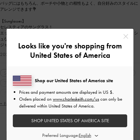
バッグにはもちろん、ポーチや小物との相性もよく、自分好みのスタイルに
アレンジできます💐
【Sunglasses】
セレスティアのサングラス！
エッジの効いたデザインは、普段のコーディネートをより一層スタイリッシ
ュな印象にまとめてくれます。
Looks like you're shopping from
ジャケットやパンツスタイルにぴったりです✨
United States of America
2026-01-26 にアップロード
シューズ
バッグ
ショルダーバッグ
ハンドバッグ
Shop our United States of America site
アクセサリー・小物
サングラス
neutralcolor
Prices and payment amounts are displayed in
US $
.
カジュアル
通勤
ギフト
人気アイテム
Orders placed on
www.charleskeith.com/us
can only be
トレンドアイテム
2WAY・3WAY
軽量
+ もっと見る
delivered within United States of America.
ラウンドトゥ
厚底
ストリート
SHOP UNITED STATES OF AMERICA SITE
人気のコーディネート
シンプル・ベーシック
ミニマル
ナチュラル
ママコーデ
大人コーデ
休日コーデ
春コーデ
Preferred Language: