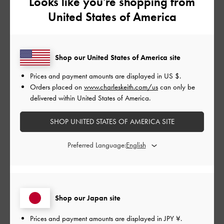
Looks like you're shopping from
高めのヒールですがストラップのホールドで
United States of America
とても歩きやすいです。
|
サイズ:
37/23.5cm
カラー:
ブラック系
デザイン
Shop our United States of America site
とてもよかった
Prices and payment amounts are displayed in
US $
.
Orders placed on
www.charleskeith.com/us
can only be
品質
delivered within United States of America.
とてもよかった
SHOP UNITED STATES OF AMERICA SITE
もっと見る
Preferred Language:
このレビューは役に立ちましたか？
1
0
Shop our Japan site
Prices and payment amounts are displayed in
JPY ¥
.
公
2024-10-20