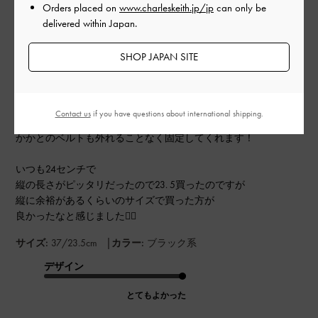
ご利用者様
Orders placed on
www.charleskeith.jp/jp
can only be
開
delivered within Japan.
⭐︎
日
SHOP JAPAN SITE
形、デザイン、素材からシンプルだけれど
美脚に見せてくれて
Contact us
if you have questions about international shipping.
ヒールも高めですがとてもお気に入りです！！
かかとのベルトも外れることなく固定してくれます！
いつも24センチで
縦の長さがピッタリだったので23. 5買ったのですが
縦に余裕があるくらいのサイズで買った方が
良かったなと感じました😵‍💫
|
サイズ:
37/23.5cm
カラー:
ブラック系
デザイン
とてもよかった