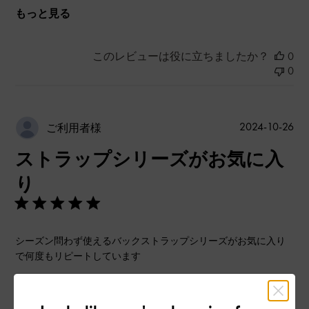
もっと見る
このレビューは役に立ちましたか？
0
0
公
2024-10-26
ご利用者様
開
ストラップシリーズがお気に入
日
り
シーズン問わず使えるバックストラップシリーズがお気に入り
で何度もリピートしています
9. 5センチヒールが
美脚をかなえてくれます