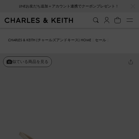
…
…
会員登録＋ニュースレター登録で10%OFFクーポンプレゼント！
CHARLES & KEITH (チャールズアンドキース) HOME
セール
シューズ
スティレットヒール スリングバックパンプス
似ている商品を見る