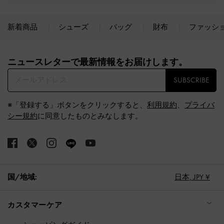
新着商品
シューズ
バッグ
財布
ファッシ
Site footer
ニュースレターで最新情報をお届けします。​
SUBSCRIBE
※「登録する」ボタンをクリックすると、
利用規約
、
プライバ
シー規約
に同意したものとみなします。
国/地域:
日本,
JPY ¥
カスタマーケア