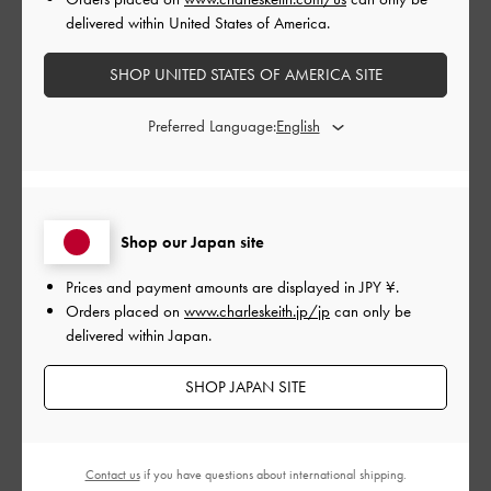
delivered within United States of America.
公
2024-03-19
ご利用者様
開
SHOP UNITED STATES OF AMERICA SITE
199さんのレビュー
日
Preferred Language:
差し色に使いたくて購入しました！
歩きやすくて足が疲れなかったです！お気に入り！
|
サイズ:
37/23.5cm
カラー:
レッド系
Shop our Japan site
デザイン
Prices and payment amounts are displayed in
JPY ¥
.
Orders placed on
www.charleskeith.jp/jp
can only be
とてもよかった
delivered within Japan.
品質
SHOP JAPAN SITE
とてもよかった
もっと見る
Contact us
if you have questions about international shipping.