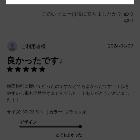
このレビューは役に立ちましたか？
0
0
公
2024-03-09
ご利用者様
開
良かったです♩
日
韓国旅行に履いて行ったのですがとてもよかったです！！歩き
やすいし傷も全然付きませんでした！！ありがとうございまし
た！！
|
サイズ:
37/23.5cm
カラー:
ブラック系
デザイン
とてもよかった