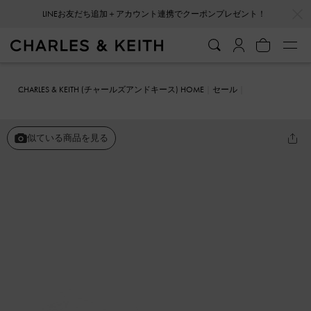
…
…
LINEお友だち追加＋アカウント連携でクーポンプレゼント！
CHARLES & KEITH (チャールズアンドキース) HOME
セール
シューズ
パンプス
バックル シリンダーヒールメリージェーン
似ている商品を見る