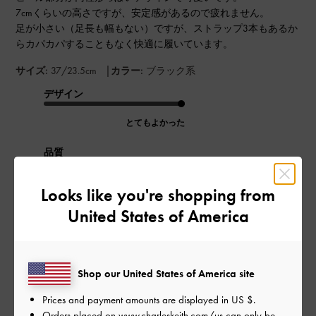
7cmくらいの高さですが、安定感があるので疲れません。
足が小さい（足長も幅もない）ですが、ストラップ3本もあるか
らカパカパすることもなく快適に履いています。
|
サイズ:
37/23.5cm
カラー:
ブラック系
デザイン
とてもよかった
品質
とてもよかった
Looks like you're shopping from
United States of America
もっと見る
このレビューは役に立ちましたか？
0
Shop our United States of America site
0
Prices and payment amounts are displayed in
US $
.
Orders placed on
www.charleskeith.com/us
can only be