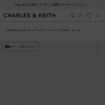
…
…
LINEお友だち追加＋アカウント連携でクーポンプレゼント！
CHARLES & KEITH (チャールズアンドキース) HOME
セール
シューズ
パンプス
テーパード ブロックヒールパンプス
似ている商品を見る