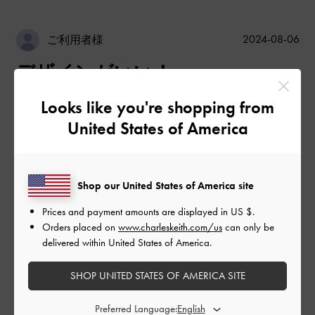
公
2024-08-06
ご利用者様
開
デザインがいい！
日
Looks like you're shopping from
United States of America
最初は少し靴擦れするけど、ヒールもしっかりしてて足も盛れ
てめっちゃかわいい。
|
サイズ:
37/23.5cm
カラー:
イエロー系
Shop our United States of America site
デザイン
Prices and payment amounts are displayed in
US $
.
とてもよかった
Orders placed on
www.charleskeith.com/us
can only be
delivered within United States of America.
品質
SHOP UNITED STATES OF AMERICA SITE
とてもよかった
Preferred Language: