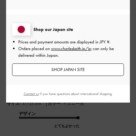
もっと見る
このレビューは役に立ちましたか？
0
0
Shop our Japan site
Prices and payment amounts are displayed in
JPY ¥
.
Orders placed on
www.charleskeith.jp/jp
can only be
公
2024-07-01
ご利用者様
delivered within Japan.
開
buiさんのレビュー
日
SHOP JAPAN SITE
いいです
Contact us
if you have questions about international shipping.
|
サイズ:
37/23.5cm
カラー:
イエロー系
デザイン
とてもよかった