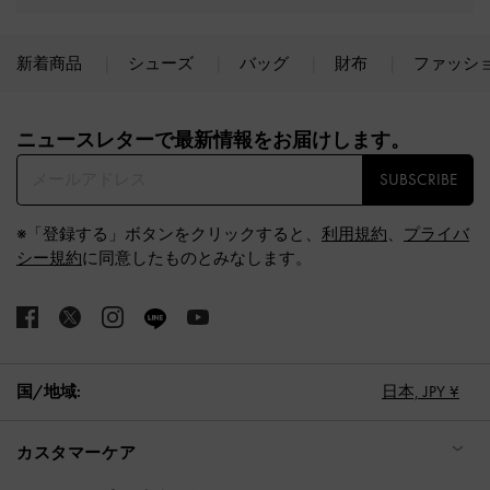
新着商品
シューズ
バッグ
財布
ファッシ
Site footer
ニュースレターで最新情報をお届けします。​
SUBSCRIBE
※「登録する」ボタンをクリックすると、
利用規約
、
プライバ
シー規約
に同意したものとみなします。
国/地域:
日本,
JPY ¥
カスタマーケア