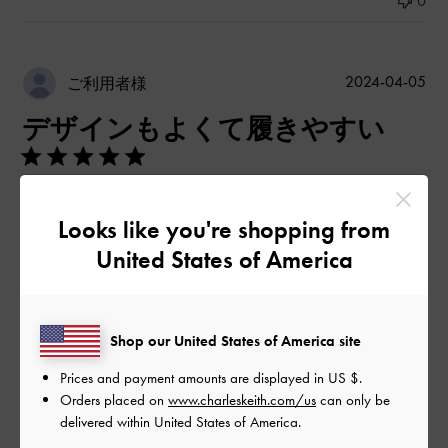
0
公
2024-04-05
ご利用者様
開
デザインもよくて履きやすい
日
デザインが可愛い上に個人的に軽くて履きやすいです！
Looks like you're shopping from
|
サイズ:
37/23.5cm
カラー:
ブラック系
United States of America
デザイン
とてもよかった
Shop our United States of America site
品質
Prices and payment amounts are displayed in
US $
.
Orders placed on
www.charleskeith.com/us
can only be
とてもよかった
delivered within United States of America.