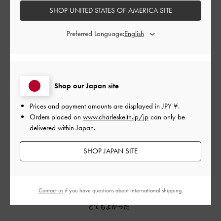
もっと見る
SHOP UNITED STATES OF AMERICA SITE
Preferred Language:
このレビューは役に立ちましたか？
0
0
Shop our Japan site
公
2024-04-02
ご利用者様
開
Prices and payment amounts are displayed in
JPY ¥
.
可愛いです
日
Orders placed on
www.charleskeith.jp/jp
can only be
delivered within Japan.
SHOP JAPAN SITE
可愛い
|
サイズ:
37/23.5cm
カラー:
ブラック系
デザイン
Contact us
if you have questions about international shipping.
とてもよかった