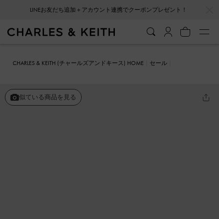
LINEお友だち追加＋アカウント連携でクーポンプレゼント！
…
…
会員登録＋ニュースレター登録で10%OFFクーポンプレゼント！
CHARLES & KEITH (チャールズアンドキース) HOME
セール
シューズ
パンプス
シリンダーブロックヒール メリージェーン
似ている商品を見る