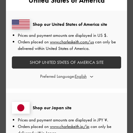
United States of America
もっと見る
Shop our United States of America site
このレビューは役に立ちましたか？
0
0
Prices and payment amounts are displayed in
US $
.
Orders placed on
www.charleskeith.com/us
can only be
delivered within United States of America.
公
2024-01-29
ご利用者様
開
SHOP UNITED STATES OF AMERICA SITE
コーディネートの幅が広がる
日
Preferred Language:
スポーティーやクールなコーディネートにも、スカートに合わ
せて女性らしいコーディネートにも活躍しそうなデザインに一
Shop our Japan site
目惚れでした。
ヒールの時は普段24cmを履いていて、サイズがなく迷いました
Prices and payment amounts are displayed in
JPY ¥
.
が、少し大きめの24. 5を購入しました。滑りや靴擦れを防止す
Orders placed on
www.charleskeith.jp/jp
can only be
るために、服装に合わせて靴下を履いています。またヒール部
delivered within Japan.