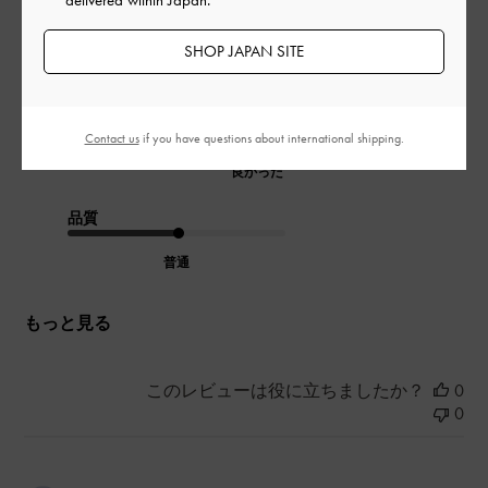
分の面積も広く、ストラップがあるので安心です。少し硬く、
履き慣らすまでに時間が必要ですが、お気に入りの一足になり
SHOP JAPAN SITE
ました。
|
サイズ:
39/24.5cm
カラー:
ブラック系
デザイン
Contact us
if you have questions about international shipping.
良かった
品質
普通
もっと見る
このレビューは役に立ちましたか？
0
0