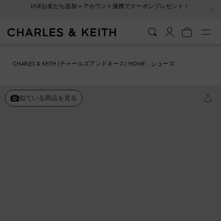
…
…
会員登録＋ニュースレター登録で10%OFFクーポンプレゼント！
CHARLES & KEITH (チャールズアンドキース) HOME
シューズ
メリージェーン
ポインテッドトゥ メリージェーンパンプス
似ている商品を見る