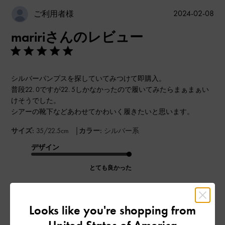
公
2024-02-08
ご利用者様
開
maririさんのレビュー
日
シルバーパンプスを探していてみつけて即購入。
普段22. 0ですが22. 5しかなかったので履いてみたらまぁまぁい
けそうでした。
シアーの靴下などあわせてかわいく履きたいと思います。
|
サイズ:
35/22.5cm
カラー:
シルバー系
デザイン
とても良かった
品質
Looks like you're shopping from
とても良かった