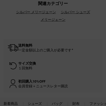
関連カテゴリー
シルバー メリージェーン
シルバー シューズ
メリージェーン
送料無料
一定金額以上のご購入が必要です*
サイズ交換
１回無料
初回購入10%OFF
会員登録＋ニュースレター購読
新着商品
シューズ
バッグ
財布
ファッシ