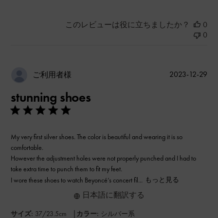
このレビューは役に立ちましたか？
0
0
公
2023-12-29
ご利用者様
開
stunning shoes
日
My very first silver shoes. The color is beautiful and wearing it is so
comfortable.
However the adjustment holes were not properly punched and I had to
take extra time to punch them to fit my feet.
I wore these shoes to watch Beyoncé’s concert fil...
もっと見る
日本語に翻訳する
|
サイズ:
37/23.5cm
カラー:
シルバー系