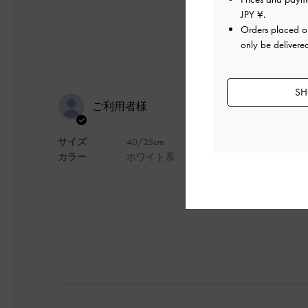
JPY ¥
.
Orders placed 
only be delivere
SH
モチベ爆上
ご利用者様
サイズ
40/25cm
このパンプスを履け
カラー
ホワイト系
デザイン