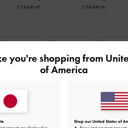
とてもよかった
とてもよかった
デザイン
品質
快適さ
全て
全て
全て
ike you're shopping from
Unite
of America
す！
とても歩き安いてす。
お勧め！
品質
快適さ
とてもよかった
とてもよかった
とても
te
Shop our United States of Am
ent amounts are displayed in
Prices and payment amounts 