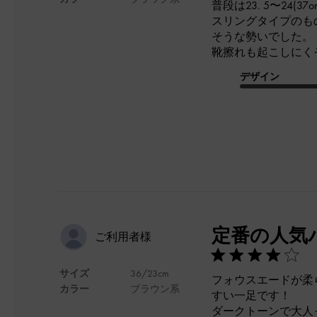
普段は23. 5〜24(3
スリングタイプのも
そうな勢いでした。
靴擦れも起こしにく
デザイン
定番の人気
ご利用者様
サイズ
36/23cm
フォウスエードが柔
カラー
ブラウン系
すい一足です！
ダークトーンで大人