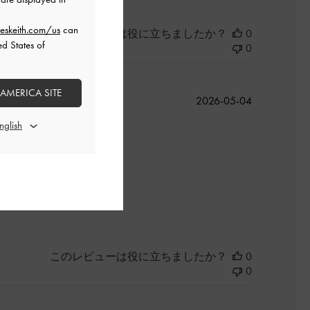
eskeith.com/us
can
このレビューは役に立ちましたか？
0
ed States of
0
 AMERICA SITE
公
2026-05-04
開
日
らってます。
よかった
このレビューは役に立ちましたか？
0
0