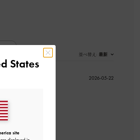
並べ替え
最新
:
d States
公
2026-05-22
開
日
よかった
erica site
are displayed in