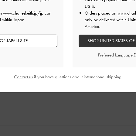
US $
.
on
www.charleskeith.jp/jp
can
Orders placed on
www.charl
d within Japan.
only be delivered within Unit
America.
OP JAPAN SITE
SHOP UNITED STATES OF
げパンプス
Preferred Language:
ば、今日も頑張ろうと思えます！私の日々のモチベを上げても
品質
快適さ
Contact us
if you have questions about international shipping.
とてもよかった
とてもよかった
とても