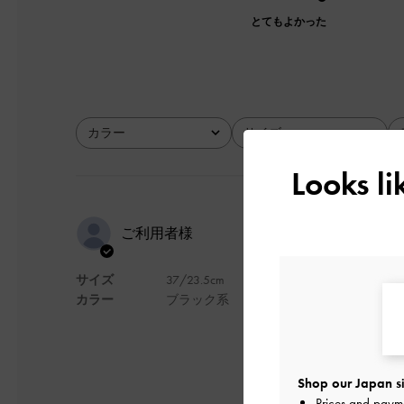
とてもよかった
カラー
サイズ
全て
全て
Looks l
形が綺麗て
ご利用者様
サイズ
37/23.5cm
華奢な感じてすが、
カラー
ブラック系
形もとても綺麗で、
デザイン
Shop our Japan si
Prices and paym