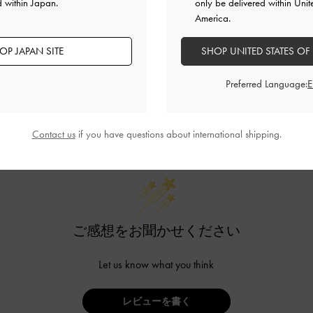
d within Japan.
only be delivered within Unit
America.
OP JAPAN SITE
SHOP UNITED STATES OF
Preferred Language:
カスタマーレビュー
Contact us
if you have questions about international shipping.
ご感想をお聞かせください
Let us know what you think
レビューを書く