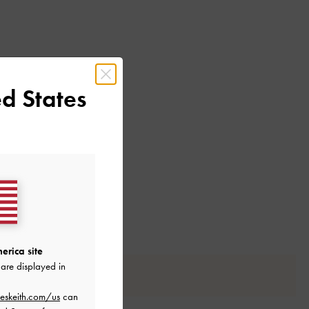
d States
erica site
are displayed in
eskeith.com/us
can