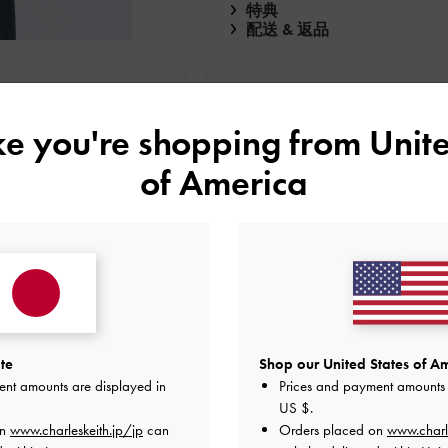
特典
配送 & 返品
戻る
次
ike you're shopping from
Unite
of America
te
Shop our United States of Am
ent amounts are displayed in
Prices and payment amounts 
レビューは購入した方のみ投稿ができます。
US $
.
on
www.charleskeith.jp/jp
can
Orders placed on
www.charl