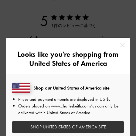
5
1件のレビューに基づく
5
1
4
0
Looks like you're shopping from
3
0
United States of America
2
0
1
0
Shop our United States of America site
レビューを書く
Prices and payment amounts are displayed in
US $
.
Orders placed on
www.charleskeith.com/us
can only be
delivered within United States of America.
デザイン
SHOP UNITED STATES OF AMERICA SITE
とてもよかった