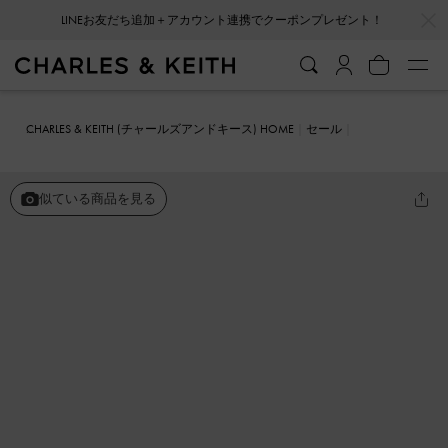
…
…
LINEお友だち追加＋アカウント連携でクーポンプレゼント！
CHARLES & KEITH (チャールズアンドキース) HOME
セール
シューズ
パンプス
ポインテッドトゥ キトゥンヒール
似ている商品を見る