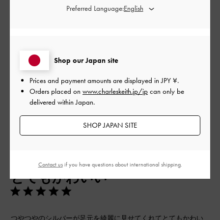
Preferred Language:
品質
とてもよかった
Shop our Japan site
もっと見る
Prices and payment amounts are displayed in
JPY ¥
.
Orders placed on
www.charleskeith.jp/jp
can only be
フィルター
delivered within Japan.
並べ替え
最新
:
SHOP JAPAN SITE
公
2024-10-30
ご利用者様
開
Contact us
if you have questions about international shipping.
とてもかわいい
日
つやつやのシルバーが足元を綺麗に見せてくれてとてもかわい