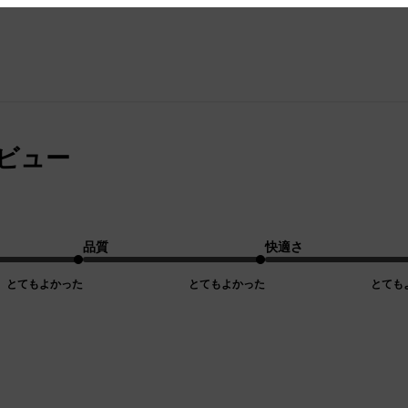
レビュー
品質
快適さ
とてもよかった
とてもよかった
とても