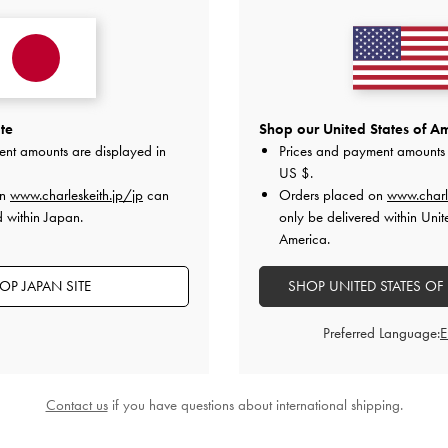
普通
あまりよくなかった
te
Shop our United States of Am
デザイン
品質
快適さ
ent amounts are displayed in
Prices and payment amounts 
全て
全て
全て
US $
.
on
www.charleskeith.jp/jp
can
Orders placed on
www.charl
d within Japan.
only be delivered within Unit
America.
OP JAPAN SITE
SHOP UNITED STATES OF
が、ボルドーに近い色味です！
Preferred Language:
！！結婚式のお色直しのドレスのときに履く予定です！
品質
快適さ
Contact us
if you have questions about international shipping.
よかった
よかった