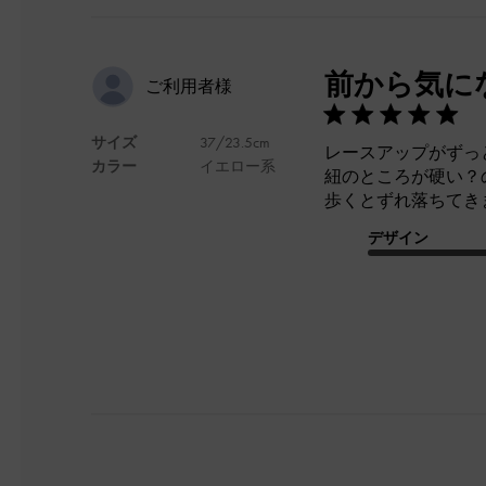
前から気に
ご利用者様
サイズ
37/23.5cm
レースアップがずっ
カラー
イエロー系
紐のところが硬い？
歩くとずれ落ちてき
デザイン