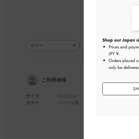
とてもよかった
Shop our Japan si
カラー
サイズ
Prices and paym
全て
全て
JPY ¥
.
Orders placed 
only be delivere
かわいい！
ご利用者様
SH
サイズ
37/23.5cm
パープルとあります
カラー
パープル系
バーガンディ？
すごくかわいい！！
デザイン