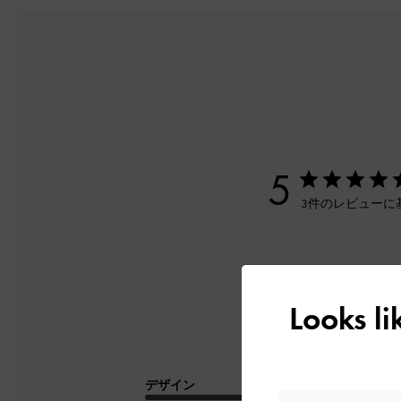
5
3件のレビューに
Looks l
デザイン
品質