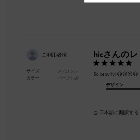
hicさんの
ご利用者様
サイズ
37/23.5cm
So beautiful 😍😍😍😍
カラー
パープル系
デザイン
日本語に翻訳する