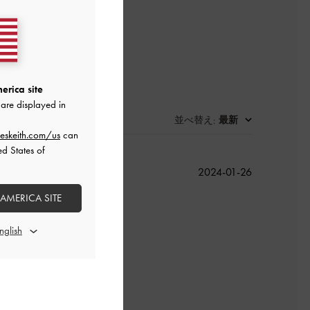
erica site
are displayed in
並べ替え
最新
:
eskeith.com/us
can
ed States of
公
2024-01-26
開
 AMERICA SITE
日
よかった