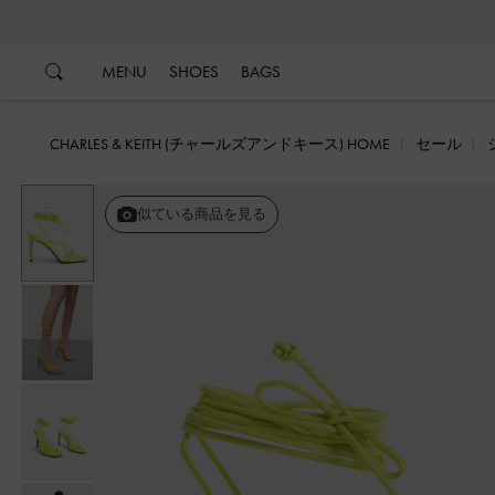
…
…
MENU
SHOES
BAGS
CHARLES & KEITH (チャールズアンドキース) HOME
セール
戻る
似ている商品を見る