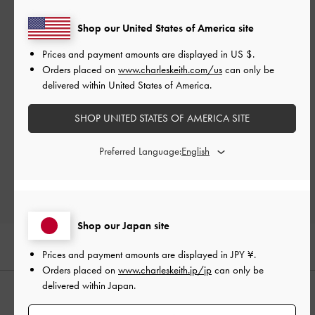
カスタマーレビュー
Shop our United States of America site
Prices and payment amounts are displayed in
US $
.
Orders placed on
www.charleskeith.com/us
can only be
delivered within United States of America.
ご感想をお聞かせください
SHOP UNITED STATES OF AMERICA SITE
Let us know what you think
Preferred Language:
レビューを書く
Shop our Japan site
Prices and payment amounts are displayed in
JPY ¥
.
Orders placed on
www.charleskeith.jp/jp
can only be
delivered within Japan.
おすすめのアイテム