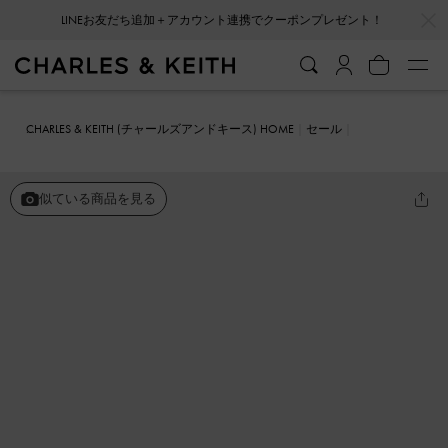
…
…
LINEお友だち追加＋アカウント連携でクーポンプレゼント！
CHARLES & KEITH (チャールズアンドキース) HOME
セール
シューズ
パンプス
Lorde ロード ポインテッドトゥパンプス
似ている商品を見る