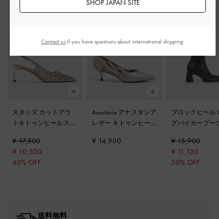
SHOP JAPAN SITE
Contact us
if you have questions about international shipping.
スタッズ カットアウ
Anastasia アナスタシア
ブロックヒール 
トキトゥンヒールスリ
レザー キトゥンヒー
グバイカーブー
ングバックパンプス
-
ル
-
グレー
ークグレー
¥ 17,500
¥ 14,900
¥ 15,900
ライトグレー
¥ 10,500
¥ 11,130
40% OFF
30% OFF
送料無料