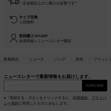
一定金額以上のご購入が必要です*
サイズ交換
１回無料
初回購入10%OFF
会員登録＋ニュースレター購読
新着商品
シューズ
バッグ
財布
ファッシ
Site footer
ニュースレターで最新情報をお届けします。​
SUBSCRIBE
※「登録する」ボタンをクリックすると、
利用規約
、
プライバ
シー規約
に同意したものとみなします。