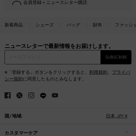
会員登録＋ニュースレター購読
新着商品
シューズ
バッグ
財布
ファッシ
Site footer
ニュースレターで最新情報をお届けします。​
SUBSCRIBE
※「登録する」ボタンをクリックすると、
利用規約
、
プライバ
シー規約
に同意したものとみなします。
国/地域:
日本,
JPY ¥
カスタマーケア