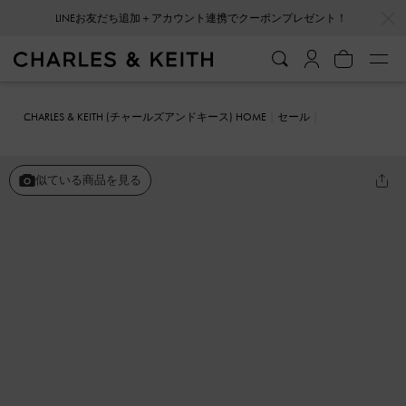
…
…
LINEお友だち追加＋アカウント連携でクーポンプレゼント！
CHARLES & KEITH (チャールズアンドキース) HOME
セール
シューズ
パンプス
スクエアトゥ ブロックヒールローファーパンプ
ス
似ている商品を見る