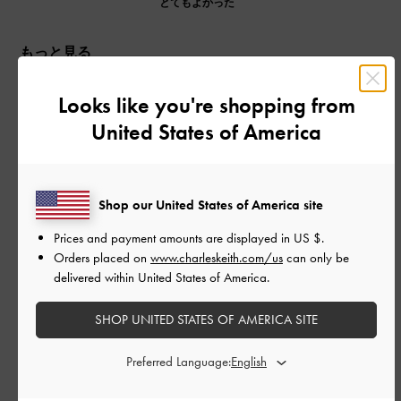
とてもよかった
もっと見る
Looks like you're shopping from
このレビューは役に立ちましたか？
0
0
United States of America
公
2026-05-13
ご利用者様
Shop our United States of America site
開
スタイルよく見える！
日
Prices and payment amounts are displayed in
US $
.
Orders placed on
www.charleskeith.com/us
can only be
delivered within United States of America.
ローファーにしてはヒールが高めで脚が長く見える気がしま
SHOP UNITED STATES OF AMERICA SITE
す。でもブロックヒールなので安定感あるしスクエアトゥなの
で長く履いてても足の痛みなどありません。生地も合皮にして
Preferred Language:
は柔らかめかも。ブラックを購入しましたが、色違いでベージ
ュもほしい！