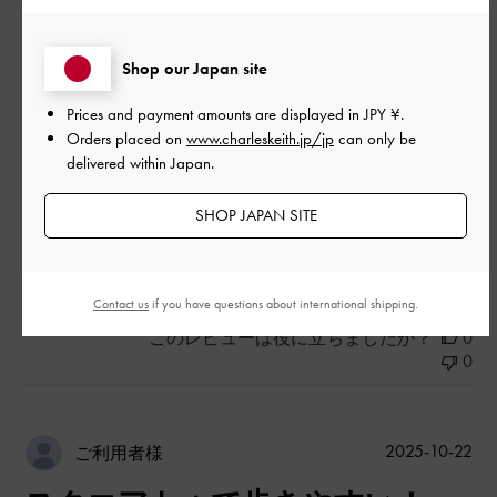
|
サイズ:
39/24.5cm
カラー:
ブラック系
Shop our Japan site
デザイン
Prices and payment amounts are displayed in
JPY ¥
.
とてもよかった
Orders placed on
www.charleskeith.jp/jp
can only be
delivered within Japan.
品質
とてもよかった
SHOP JAPAN SITE
もっと見る
Contact us
if you have questions about international shipping.
このレビューは役に立ちましたか？
0
0
公
2025-10-22
ご利用者様
開