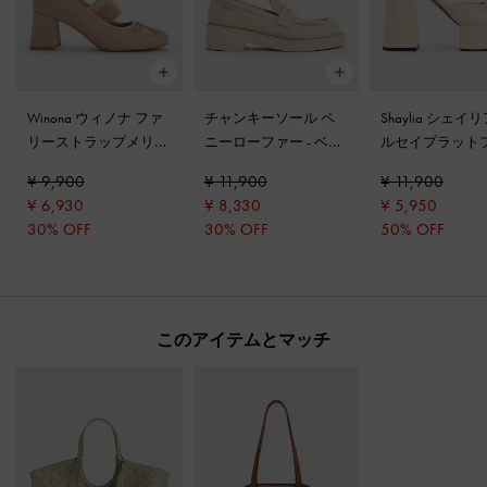
Winona ウィノナ ファ
チャンキーソール ペ
Shaylia シェイ
リーストラップメリー
ニーローファー
-
ベー
ルセイプラット
ジェーンパンプス
-
ヌ
ジュ
ムパンプス
-
ベ
¥ 9,900
¥ 11,900
¥ 11,900
ード
¥ 6,930
¥ 8,330
¥ 5,950
30% OFF
30% OFF
50% OFF
このアイテムとマッチ