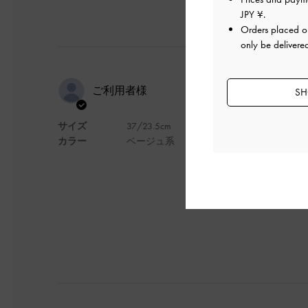
JPY ¥
.
Orders placed 
only be delivere
スタイルup
ご利用者様
SH
サイズ
37/23.5cm
パンツでもワンピー
カラー
ベージュ系
ンで、とても気に入
デザイン