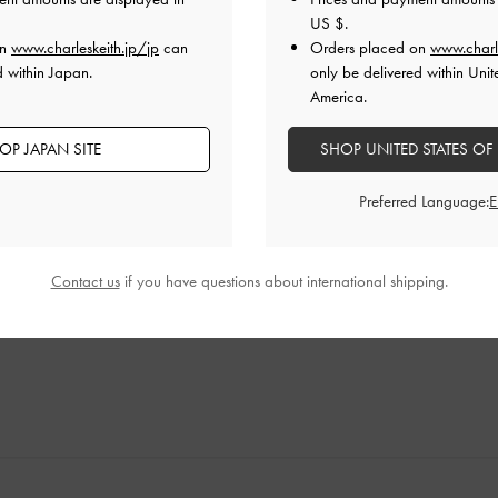
US $
.
on
www.charleskeith.jp/jp
can
Orders placed on
www.charl
d within Japan.
only be delivered within Unit
America.
OP JAPAN SITE
SHOP UNITED STATES OF
Preferred Language:
スでもすごく足が長く見えて、美脚効果がすごいです！タオル
ってます！
品質
快適さ
Contact us
if you have questions about international shipping.
とてもよかった
とてもよかった