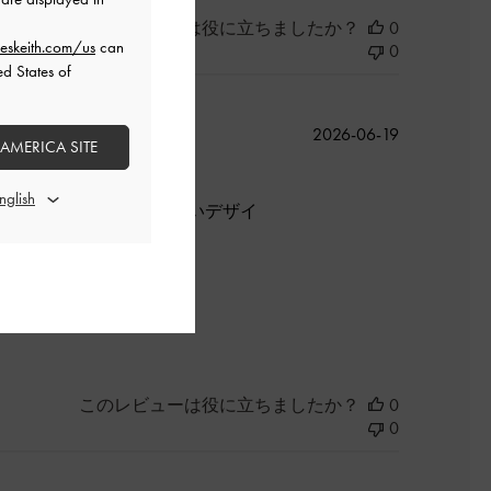
このレビューは役に立ちましたか？
0
eskeith.com/us
can
0
ed States of
公
2026-06-19
 AMERICA SITE
開
日
生地のリボンもあまりないデザイ
よかった
このレビューは役に立ちましたか？
0
0