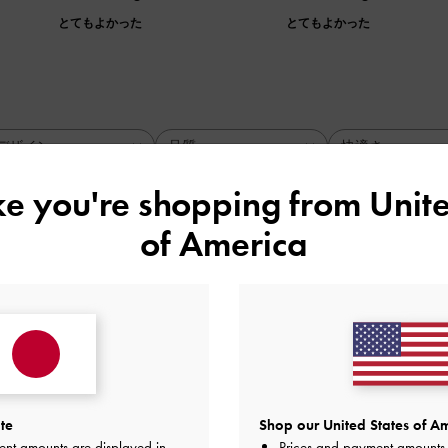
とてもよかった
とてもよかった
デザイン
品質
快適さ
全て
全て
全て
ike you're shopping from
Unite
of America
でなくヒールなのに驚くほど歩きやすいです。
品質
快適さ
とてもよかった
とてもよかった
とても
te
Shop our United States of Am
ent amounts are displayed in
Prices and payment amounts 