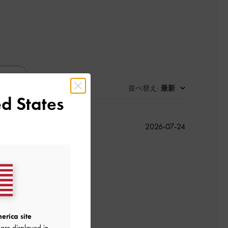
並べ替え
最新
:
d States
公
2026-07-24
開
日
よかった
erica site
are displayed in