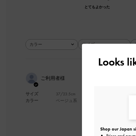
とてもよかった
カラー
サイズ
全て
全て
Looks l
可愛い！
ご利用者様
サイズ
37/23.5cm
見た目の可愛さだけ
カラー
ベージュ系
デザイン
Shop our Japan si
Prices and paym