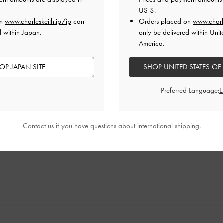
US $
.
on
www.charleskeith.jp/jp
can
Orders placed on
www.charl
d within Japan.
only be delivered within Unit
America.
！
OP JAPAN SITE
SHOP UNITED STATES OF
Preferred Language:
ルを探していて購入したのですが、ヒールの高さがちょうど良
歩きやすいです。横からのシルエットが可愛い！
品質
快適さ
Contact us
if you have questions about international shipping.
とても良かった
とても良かった
とても