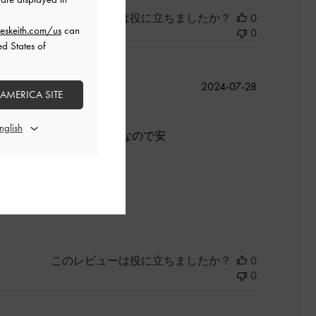
このレビューは役に立ちましたか？
0
eskeith.com/us
can
0
ed States of
公
2024-07-28
 AMERICA SITE
開
日
く尚且つヒールがワイドなので安
良かった
このレビューは役に立ちましたか？
0
0