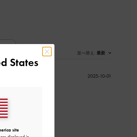
並べ替え
最新
:
d States
公
れない
2025-10-01
開
日
良かった
erica site
are displayed in