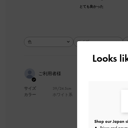
とても良かった
色
サイズ
全て
全て
Looks l
ヒールがそ
ご利用者様
サイズ
39/24.5cm
ヒールがそこまで高
カラー
ホワイト系
デザイン
Shop our Japan si
Prices and paym