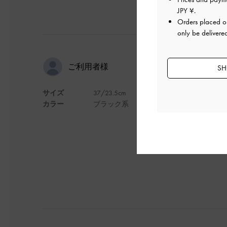
JPY ¥
.
Orders placed 
only be delivere
歩きやすい
ご利用者様
SH
サイズ
37/23.5cm
長距離も歩けるヒー
カラー
ブラック系
定性もあり、とても
デザイン