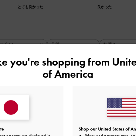
とても良かった
良かった
デザイン
品質
快適さ
全て
全て
全て
ike you're shopping from
Unite
of America
こまで高くないので長く履いても疲
くないので長く履いても疲れない
品質
快適さ
とても良かった
普通
te
Shop our United States of Am
ent amounts are displayed in
Prices and payment amounts 