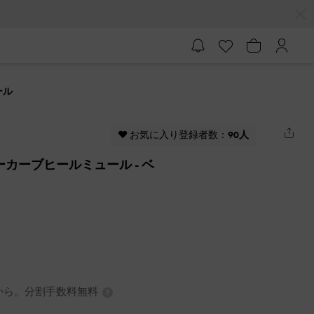
ール
♥ お気に入り登録者数：
90人
チャーカーブヒールミュール
- ベ
3円から。分割手数料無料