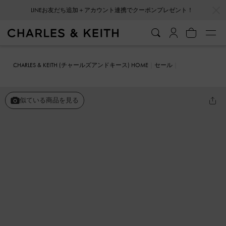
…
…
LINEお友だち追加＋アカウント連携でクーポンプレゼント！
CHARLES & KEITH (チャールズアンドキース) HOME
セール
シューズ
ミュール
Loey ローイー テキスチャーボウフラットミュ
ール
似ている商品を見る