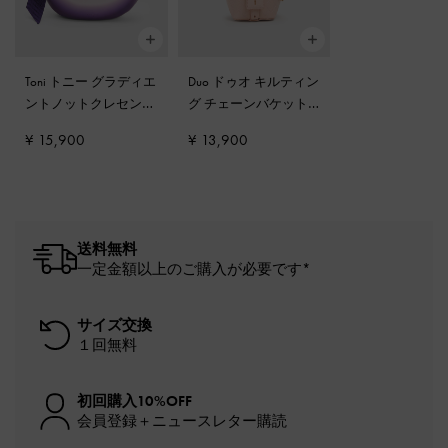
Toni トニー グラディエ
Duo ドゥオ キルティン
ントノットクレセント
グ チェーンバケット
ホーボーバッグ
-
パー
バッグ
-
ソフトピンク
¥ 15,900
¥ 13,900
プル
送料無料
一定金額以上のご購入が必要です*
サイズ交換
１回無料
初回購入10%OFF
会員登録＋ニュースレター購読