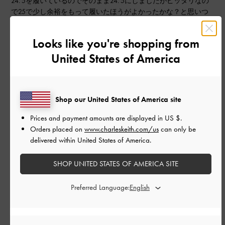
24. 5を履いているのでそのまま24. 5にしましたがピッタリなの
で25で少し余裕をもって履いたほうがよかったかな？と思いつ
つも問題なく履けてるのでたくさん愛用します！！
Looks like you're shopping from
|
サイズ:
39/24.5cm
カラー:
ブラック系
United States of America
デザイン
とてもよかった
Shop our United States of America site
品質
Prices and payment amounts are displayed in
US $
.
よかった
Orders placed on
www.charleskeith.com/us
can only be
delivered within United States of America.
もっと見る
SHOP UNITED STATES OF AMERICA SITE
このレビューは役に立ちましたか？
0
Preferred Language:
0