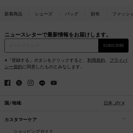
新着商品
シューズ
バッグ
財布
ファッシ
Site footer
ニュースレターで最新情報をお届けします。​
SUBSCRIBE
※「登録する」ボタンをクリックすると、
利用規約
、
プライバ
シー規約
に同意したものとみなします。
国/地域:
日本,
JPY ¥
カスタマーケア
ショッピングガイド