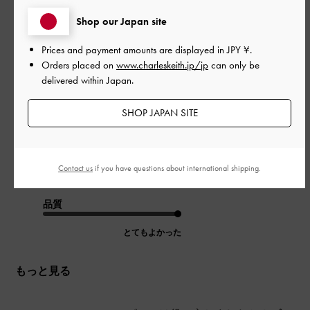
公
2024-07-15
ご利用者様
Shop our Japan site
開
ねねさんのレビュー
日
Prices and payment amounts are displayed in
JPY ¥
.
Orders placed on
www.charleskeith.jp/jp
can only be
delivered within Japan.
落ち着いて可愛いデザイン！
SHOP JAPAN SITE
|
サイズ:
37/23.5cm
カラー:
ブラック系
デザイン
Contact us
if you have questions about international shipping.
とてもよかった
品質
とてもよかった
もっと見る