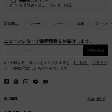
初回購入10%OFF
会員登録＋ニュースレター購読
新着商品
シューズ
バッグ
財布
ファッシ
Site footer
ニュースレターで最新情報をお届けします。​
SUBSCRIBE
※「登録する」ボタンをクリックすると、
利用規約
、
プライバ
シー規約
に同意したものとみなします。
国/地域:
日本,
JPY ¥