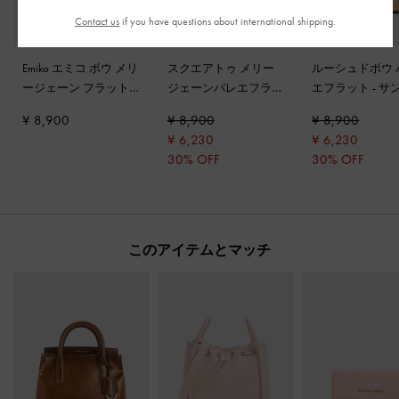
Contact us
if you have questions about international shipping.
Emiko エミコ ボウ メリ
スクエアトゥ メリー
ルーシュドボウ 
ージェーン フラット
-
ジェーンバレエフラッ
エフラット
-
サ
ヌード
ト
-
ヌード
¥ 8,900
¥ 8,900
¥ 8,900
¥ 6,230
¥ 6,230
30% OFF
30% OFF
このアイテムとマッチ