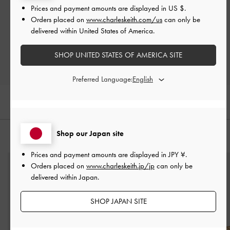
Prices and payment amounts are displayed in
US $
.
Let us know what you think
Orders placed on
www.charleskeith.com/us
can only be
delivered within United States of America.
レビューを書く
SHOP UNITED STATES OF AMERICA SITE
Preferred Language:
Shop our Japan site
おすすめのアイテム
Prices and payment amounts are displayed in
JPY ¥
.
Orders placed on
www.charleskeith.jp/jp
can only be
delivered within Japan.
SHOP JAPAN SITE