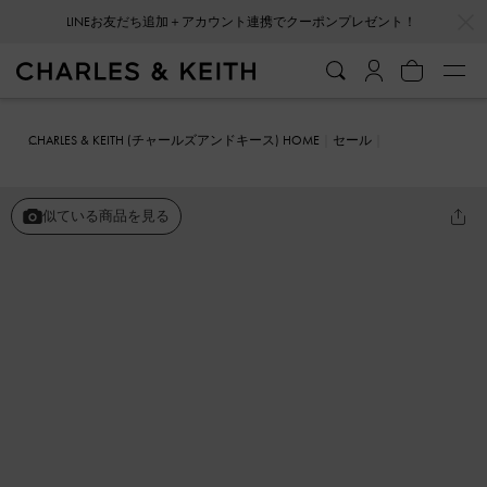
…
…
LINEお友だち追加＋アカウント連携でクーポンプレゼント！
CHARLES & KEITH (チャールズアンドキース) HOME
セール
シューズ
フラット
Winona ウィノナ フェルトボウ フラッフィース
トラップメリージェーンフラット
似ている商品を見る