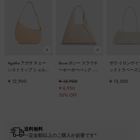
Agatha アガサ チェー
Bosie ボシー スラウチ
ボウ イロンゲイ
ンストラップ ショル
ーホーボーバッグ
-
オ
ッドトラペーズ
ダーバッグ
-
ベージュ
ーツ
ダーバッグ
-
ク
¥ 12,900
¥ 13,900
¥ 13,500
¥ 6,950
50% OFF
送料無料
一定金額以上のご購入が必要です*