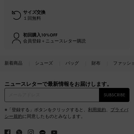
サイズ交換
１回無料
初回購入10%OFF
会員登録＋ニュースレター購読
新着商品
シューズ
バッグ
財布
ファッシ
Site footer
ニュースレターで最新情報をお届けします。​
SUBSCRIBE
※「登録する」ボタンをクリックすると、
利用規約
、
プライバ
シー規約
に同意したものとみなします。