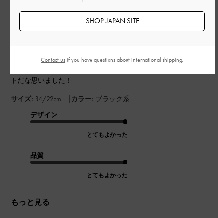
SHOP JAPAN SITE
ビジネスシーンにも、普段の時にも使えるバレエフラットを探
していて、サイトで見つけたので購入しました。リボンや、前
側がクシュっとなってるデザインがとても可愛く、軽いので歩
Contact us
if you have questions about international shipping.
きやすいです。これ一足持っていれば安心できるバレエフラッ
トだな思いました！
|
サイズ:
34/22cm
カラー:
ブラック系
デザイン
とてもよかった
品質
とてもよかった
もっと見る