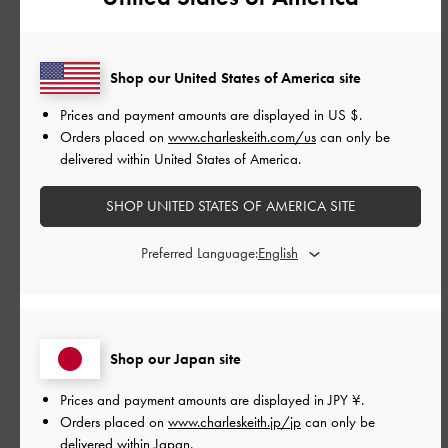
|
サイズ:
37/23.5cm
カラー:
ブラック系
デザイン
Shop our United States of America site
とてもよかった
Prices and payment amounts are displayed in
US $
.
品質
Orders placed on
www.charleskeith.com/us
can only be
delivered within United States of America.
とてもよかった
SHOP UNITED STATES OF AMERICA SITE
もっと見る
Preferred Language:
このレビューは役に立ちましたか？
0
0
Shop our Japan site
公
2026-05-07
ご利用者様
Prices and payment amounts are displayed in
JPY ¥
.
開
Orders placed on
www.charleskeith.jp/jp
can only be
理想のバレエフラットでした♪
日
delivered within Japan.