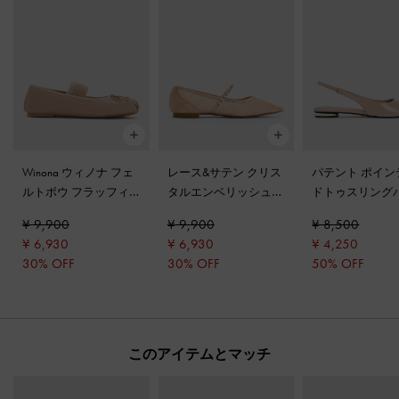
Winona ウィノナ フェ
レース&サテン クリス
パテント ポイン
ルトボウ フラッフィ
タルエンベリッシュド
ドトゥスリング
ーストラップメリージ
メリージェーンフラッ
フラット
-
ヌー
¥ 9,900
¥ 9,900
¥ 8,500
ェーンフラット
-
ヌー
ト
-
ヌード
¥ 6,930
¥ 6,930
¥ 4,250
ド
30% OFF
30% OFF
50% OFF
このアイテムとマッチ