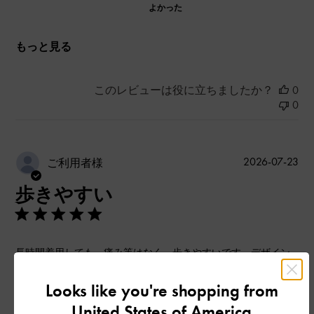
よかった
もっと見る
このレビューは役に立ちましたか？
0
0
公
2026-07-23
ご利用者様
開
歩きやすい
日
長時間着用しても、痛み等はなく、歩きやすいです。デザイン
はシンプルなので、ボトムスを選ばず使えるので重宝していま
す。
Looks like you're shopping from
過度な装飾もないので、むしろこなれ感がでておすすめです
United States of America