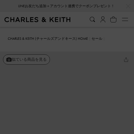
…
…
LINEお友だち追加＋アカウント連携でクーポンプレゼント！
CHARLES & KEITH (チャールズアンドキース) HOME
セール
シューズ
フラット
ルーシュドボウ バレエフラット
似ている商品を見る