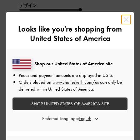
デザイン
とてもよかった
Looks like you're shopping from
品質
United States of America
とてもよかった
もっと見る
Shop our United States of America site
Prices and payment amounts are displayed in
US $
.
このレビューは役に立ちましたか？
0
Orders placed on
www.charleskeith.com/us
can only be
0
delivered within United States of America.
SHOP UNITED STATES OF AMERICA SITE
公
2024-08-10
ご利用者様
Preferred Language:
開
履いてないみたいに楽です
日