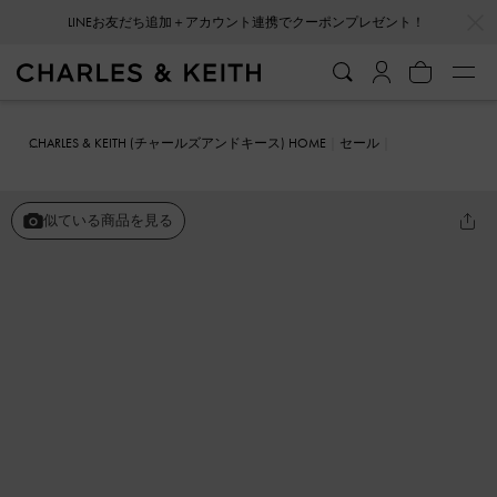
…
…
LINEお友だち追加＋アカウント連携でクーポンプレゼント！
会員登録＋ニュースレター登録で10%OFFクーポンプレゼント！
CHARLES & KEITH (チャールズアンドキース) HOME
セール
シューズ
サンダル
ストラッピー スライドサンダル
似ている商品を見る