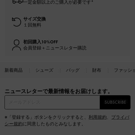
一定金額以上のご購入が必要です*
サイズ交換
１回無料
初回購入10%OFF
会員登録＋ニュースレター購読
新着商品
シューズ
バッグ
財布
ファッシ
Site footer
ニュースレターで最新情報をお届けします。​
SUBSCRIBE
※「登録する」ボタンをクリックすると、
利用規約
、
プライバ
シー規約
に同意したものとみなします。