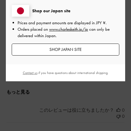
Shop our Japan site
軽くてすごく履きやすい。デザインも良いし、コスパも良くて
買ってよかったです！
Prices and payment amounts are displayed in
JPY ¥
.
Orders placed on
www.charleskeith.jp/jp
can only be
|
サイズ:
37/23.5cm
カラー:
ゴールド系
delivered within Japan.
デザイン
SHOP JAPAN SITE
とてもよかった
品質
Contact us
if you have questions about international shipping.
とてもよかった
もっと見る
このレビューは役に立ちましたか？
0
0