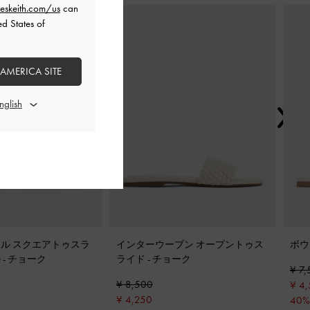
eskeith.com/us
can
次
ed States of
 AMERICA SITE
ル スクエアトゥスラ
インターウーブン オープントゥス
ボウ
ル
-
チョーク
ライド
-
チョーク
¥ 7
¥ 8,500
¥ 4
¥ 4,250
40%