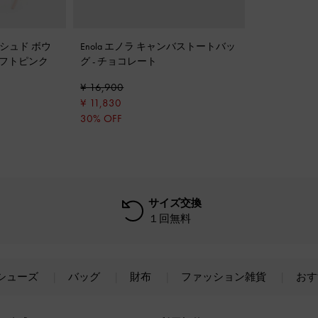
ーシュド ボウ
Enola エノラ キャンバストートバッ
フトピンク
グ
-
チョコレート
¥ 16,900
¥ 11,830
30% OFF
サイズ交換
１回無料
シューズ
バッグ
財布
ファッション雑貨
おす