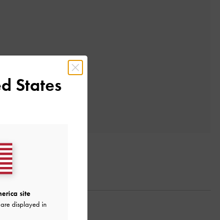
d States
erica site
are displayed in