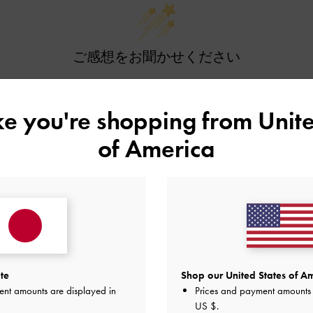
ご感想をお聞かせください
Let us know what you think
ike you're shopping from
Unite
レビューを書く
of America
te
Shop our United States of Am
ent amounts are displayed in
Prices and payment amounts 
おすすめのアイテム
US $
.