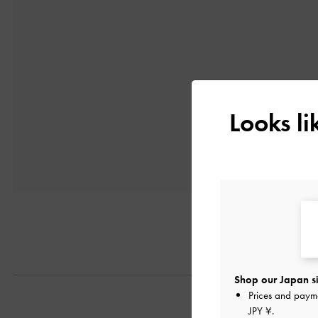
Looks l
Shop our Japan si
Prices and paym
JPY ¥
.