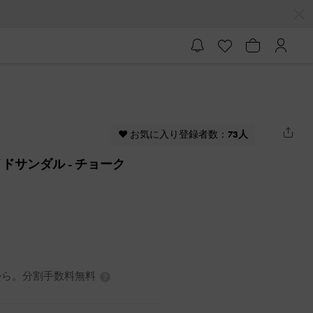
♥ お気に入り登録者数：
73人
イドサンダル
- チョーク
7円から。分割手数料無料