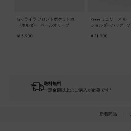
Lyla ライラ フロントポケットカー
Reese ミニリース ル
ドホルダー
-
ペールオリーブ
ショルダーバッグ
-
ソ
¥ 5,900
¥ 11,900
送料無料
一定金額以上のご購入が必要です*
新着商品
Site footer