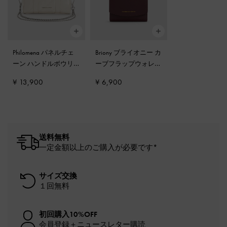
Philomena パネルチェ
Briony ブライオニー カ
ーン ハンドルボウリ
ーブフラップウォレッ
ングバッグ
-
クリーム
ト
-
ワインベリーレッ
¥ 13,900
¥ 6,900
ド
送料無料
一定金額以上のご購入が必要です*
サイズ交換
１回無料
初回購入10%OFF
会員登録＋ニュースレター購読