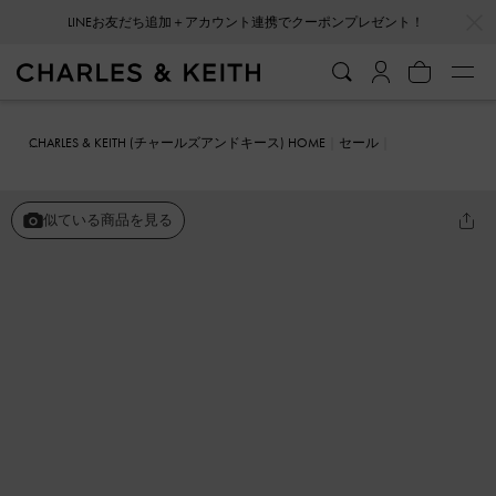
…
…
LINEお友だち追加＋アカウント連携でクーポンプレゼント！
CHARLES & KEITH (チャールズアンドキース) HOME
セール
シューズ
サンダル
ワイドストラップ ヒールトングサンダル
似ている商品を見る