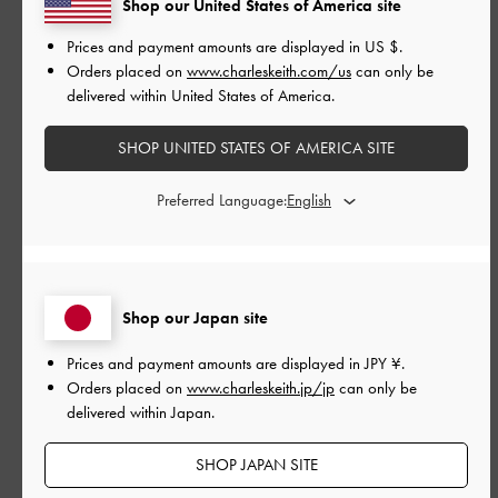
Shop our United States of America site
Prices and payment amounts are displayed in
US $
.
もっと見る
Orders placed on
www.charleskeith.com/us
can only be
delivered within United States of America.
このレビューは役に立ちましたか？
0
0
SHOP UNITED STATES OF AMERICA SITE
Preferred Language:
公
2026-04-29
ご利用者様
開
かわいい
日
Shop our Japan site
Prices and payment amounts are displayed in
JPY ¥
.
可愛いしヒールも高すぎないけど盛れる！
Orders placed on
www.charleskeith.jp/jp
can only be
これからの分もストック買いした！正解！！
delivered within Japan.
|
サイズ:
39/24.5cm
カラー:
ブラック系
SHOP JAPAN SITE
デザイン