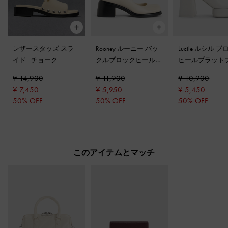
レザースタッズ スラ
Rooney ルーニー バッ
Lucile ルシル 
イド
-
チョーク
クルブロックヒールメ
ヒールプラット
リージェーン
-
チョー
ムミュール
-
ホ
¥ 14,900
¥ 11,900
¥ 10,900
ク
¥ 7,450
¥ 5,950
¥ 5,450
50% OFF
50% OFF
50% OFF
このアイテムとマッチ