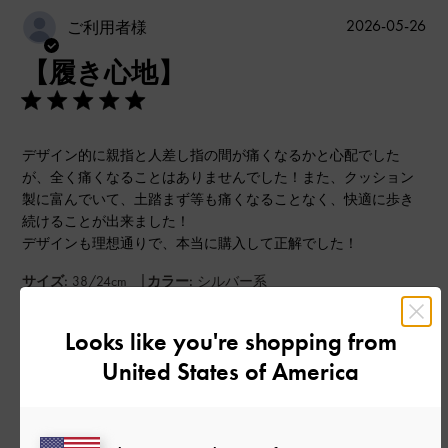
公
2026-05-26
ご利用者様
開
【履き心地】
日
デザイン的に親指と人差し指の間が痛くなるかと心配でした
が、全く痛くなることはありませんでした！また、クッション
製に富んでいて、土踏まず等も痛くなることなく、快適に歩き
続けることが出来ました！
デザインも理想通りで、本当に購入して正解でした！
|
サイズ:
38/24cm
カラー:
シルバー系
デザイン
Looks like you're shopping from
とてもよかった
United States of America
品質
よかった