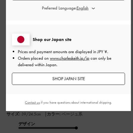
もっと見る
Preferred Language:
このレビューは役に立ちましたか？
0
0
Shop our Japan site
Prices and payment amounts are displayed in
JPY ¥
.
公
2026-06-03
ご利用者様
Orders placed on
www.charleskeith.jp/jp
can only be
開
delivered within Japan.
Color suits me well
日
SHOP JAPAN SITE
Color suits me well
日本語に翻訳する
Contact us
if you have questions about international shipping.
|
サイズ:
39/24.5cm
カラー:
ベージュ系
デザイン