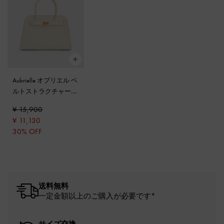
Aubrielle オブリエル ベ
ルトストラクチャー
トートバッグ
-
クリー
¥ 15,900
ム
¥ 11,130
30% OFF
送料無料
一定金額以上のご購入が必要です*
サイズ交換