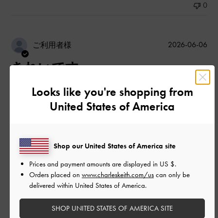
0
公
2026-06-06
ご利用者様
開
きれいです
日
Looks like you're shopping from
United States of America
きれいです
|
サイズ:
40/25cm
カラー:
ホワイト系
デザイン
Shop our United States of America site
とてもよかった
Prices and payment amounts are displayed in
US $
.
Orders placed on
www.charleskeith.com/us
can only be
品質
delivered within United States of America.
とてもよかった
SHOP UNITED STATES OF AMERICA SITE