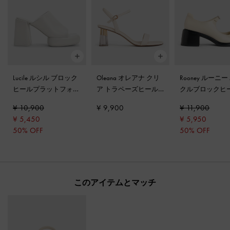
Lucile ルシル ブロック
Oleana オレアナ クリ
Rooney ルーニー
ヒールプラットフォー
ア トラペーズヒール
クルブロックヒ
ムミュール
-
ホワイト
サンダル
-
チョーク
リージェーン
-
¥ 10,900
¥ 9,900
¥ 11,900
ク
¥ 5,450
¥ 5,950
50% OFF
50% OFF
このアイテムとマッチ