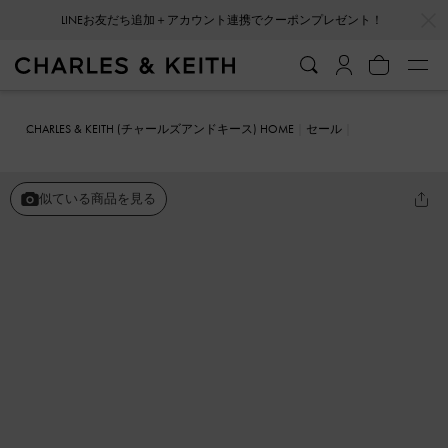
…
…
LINEお友だち追加＋アカウント連携でクーポンプレゼント！
会員登録＋ニュースレター登録で10%OFFクーポンプレゼント！
CHARLES & KEITH (チャールズアンドキース) HOME
セール
シューズ
パンプス
ラフィア スリングバックパンプス
似ている商品を見る