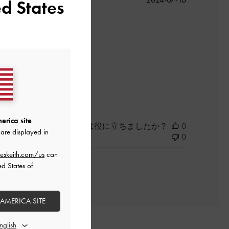
d States
開
日
よかった
erica site
このレビューは役に立ちましたか？
0
are displayed in
0
eskeith.com/us
can
ed States of
 AMERICA SITE