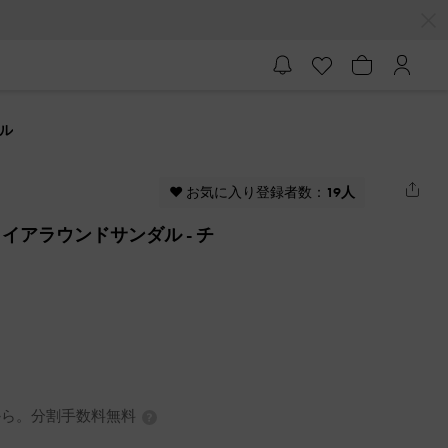
ダル
♥ お気に入り登録者数：
19人
ータイアラウンドサンダル
- チ
7円から。分割手数料無料