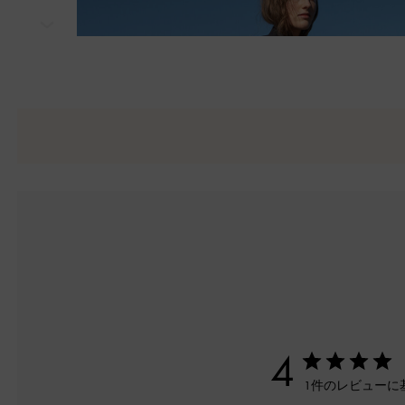
次
4
1件のレビューに