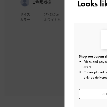
かわいいと
Looks l
ご利用者様
サイズ
37/23.5cm
可愛くて気に入って
カラー
ホワイト系
足の形にやって変わ
デザイン
Shop our Japan si
Prices and paym
JPY ¥
.
Orders placed 
only be delivere
SH