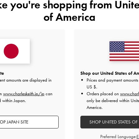
にかくデザインが◎
ike you're shopping from
Unite
of America
います。
るとは思うが、私は靴擦れせず履けています。愛用します！
品質
快適さ
とてもよかった
とてもよかった
とても
te
Shop our United States of Am
ent amounts are displayed in
Prices and payment amounts 
US $
.
on
www.charleskeith.jp/jp
can
Orders placed on
www.charl
d within Japan.
only be delivered within Unit
America.
OP JAPAN SITE
SHOP UNITED STATES OF
Preferred Language: