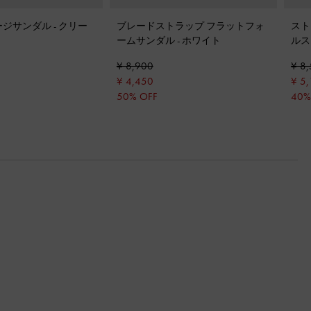
ージサンダル
-
クリー
ブレードストラップ フラットフォ
スト
ームサンダル
-
ホワイト
ルス
¥ 8,900
¥ 8
¥ 4,450
¥ 5
50% OFF
40%