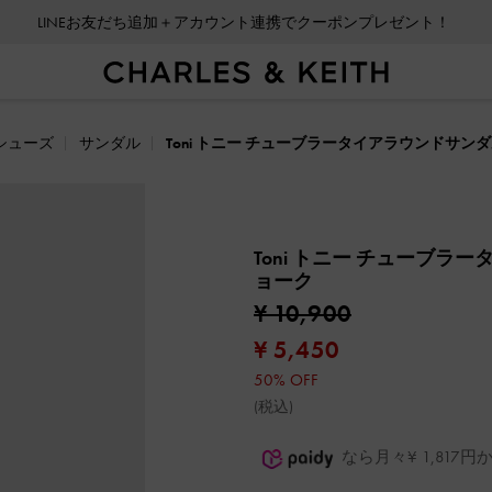
LINEお友だち追加＋アカウント連携でクーポンプレゼント！
シューズ
サンダル
Toni トニー チューブラータイアラウンドサン
Toni トニー チューブラ
ョーク
¥ 10,900
¥ 5,450
50% OFF
(税込)
なら月々¥ 1,81