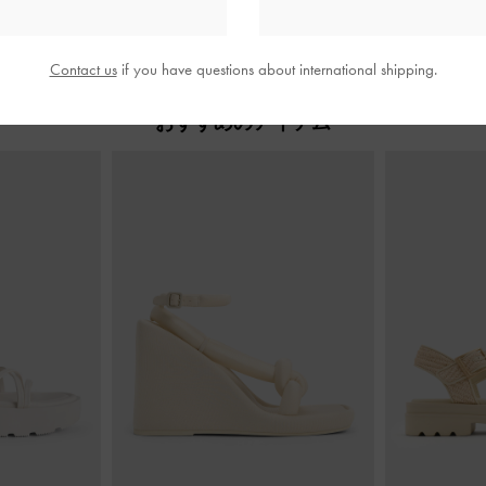
Contact us
if you have questions about international shipping.
おすすめのアイテム