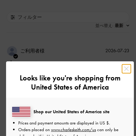
フィルター
並べ替え
最新
:
公
2026-07-23
ご利用者様
開
歩きやすい
日
Looks like you're shopping from
United States of America
歩きやすい
|
サイズ:
37/23.5cm
カラー:
ホワイト系
デザイン
Shop our United States of America site
Prices and payment amounts are displayed in
US $
.
普通
Orders placed on
www.charleskeith.com/us
can only be