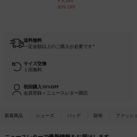
¥ 8,330
30% OFF
送料無料
一定金額以上のご購入が必要です*
サイズ交換
１回無料
初回購入10%OFF
会員登録＋ニュースレター購読
新着商品
シューズ
バッグ
財布
ファッシ
Site footer
ニュースレターで最新情報をお届けします。​