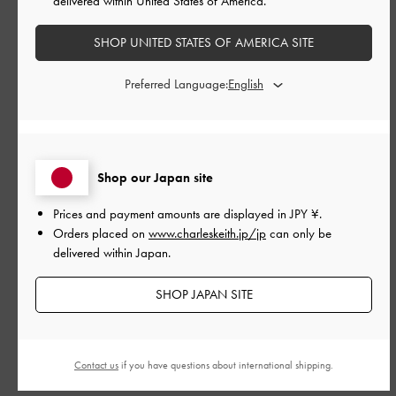
delivered within United States of America.
品質
普通
SHOP UNITED STATES OF AMERICA SITE
Preferred Language:
もっと見る
このレビューは役に立ちましたか？
0
0
Shop our Japan site
Prices and payment amounts are displayed in
JPY ¥
.
公
2026-07-19
ご利用者様
Orders placed on
www.charleskeith.jp/jp
can only be
開
delivered within Japan.
フォルムもビジュも可愛くて大
日
SHOP JAPAN SITE
変気に入りました
Contact us
if you have questions about international shipping.
フォルムもビジュも可愛くて大変気に入りました