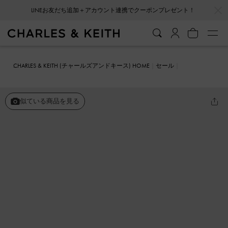
…
…
LINEお友だち追加＋アカウント連携でクーポンプレゼント！
CHARLES & KEITH (チャールズアンドキース) HOME
セール
シューズ
サンダル
ジェム&パール フラットフォームサンダル
似ている商品を見る