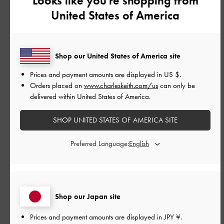
Looks like you're shopping from
品質
United States of America
とてもよかった
もっと見る
Shop our United States of America site
Prices and payment amounts are displayed in
US $
.
Orders placed on
www.charleskeith.com/us
can only be
フィルター
delivered within United States of America.
並べ替え
最新
:
SHOP UNITED STATES OF AMERICA SITE
公
2026-08-04
ご利用者様
Preferred Language:
開
歩きやすい、かわいい！
日
Shop our Japan site
歩きやすい、かわいい！
Prices and payment amounts are displayed in
JPY ¥
.