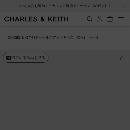
…
…
LINEお友だち追加＋アカウント連携でクーポンプレゼント！
CHARLES & KEITH (チャールズアンドキース) HOME
セール
シューズ
サンダル
レザー ケージサンダル
似ている商品を見る