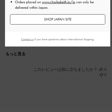
|
サイズ:
36/23cm
カラー:
ブラック系
Orders placed on
www.charleskeith.jp/jp
can only be
delivered within Japan.
デザイン
SHOP JAPAN SITE
とてもよかった
品質
Contact us
if you have questions about international shipping.
とてもよかった
もっと見る
このレビューは役に立ちましたか？
0
0