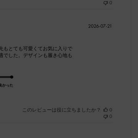
0
公
2026-07-21
開
日
先もとても可愛くてお気に入りで
適でした。デザインも履き心地も
良かった
このレビューは役に立ちましたか？
0
0