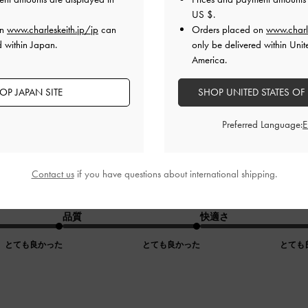
US $
.
on
www.charleskeith.jp/jp
can
Orders placed on
www.charl
d within Japan.
only be delivered within Unit
America.
いすぎるスニーカー
OP JAPAN SITE
SHOP UNITED STATES OF
Preferred Language:
かったですが
愛いくてときめきました！
ーにハマってるのですが
Contact us
if you have questions about international shipping.
なくても存在感があり
素敵なスニーカーです。
品質
快適さ
とても良かった
とても良かった
とても