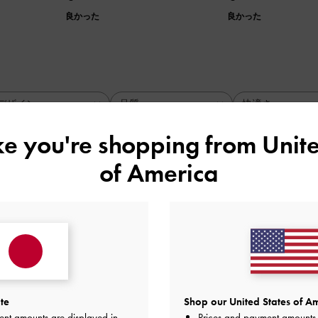
良かった
良かった
デザイン
品質
快適さ
全て
全て
全て
ike you're shopping from
Unite
of America
も合う
もコーディネートしやすく、かかと部分がゴムで脱ぎ履きしや
品質
快適さ
良かった
普通
普通
te
Shop our United States of Am
ent amounts are displayed in
Prices and payment amounts 