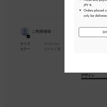
JPY ¥
.
Orders placed 
only be delivere
生地が可愛
ご利用者様
SH
サイズ
37/23.5cm
写真で見ても可愛い
カラー
ゴールド系
実物のほうがより可
キラキラのスニーカ
これはラメがついて
生地がとても綺麗で
デザイン