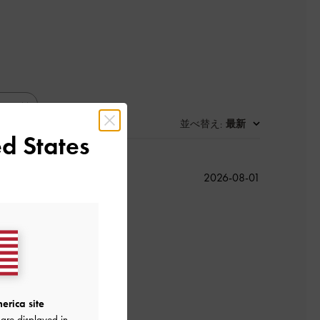
並べ替え
最新
:
d States
公
2026-08-01
開
日
すい。
erica site
are displayed in