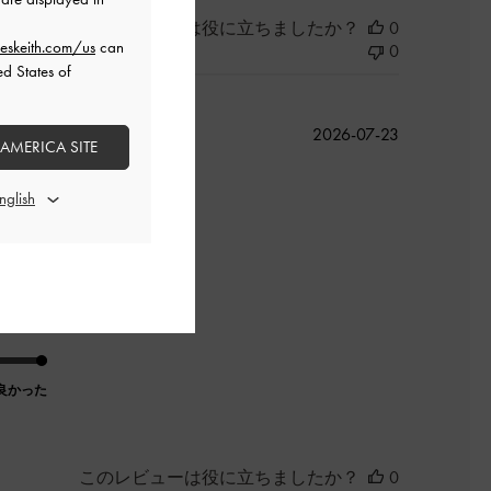
このレビューは役に立ちましたか？
0
eskeith.com/us
can
0
ed States of
公
2026-07-23
 AMERICA SITE
開
日
良かった
このレビューは役に立ちましたか？
0