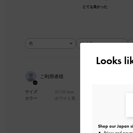
とても良かった
色
サイズ
全て
全て
Looks l
どんな服に
ご利用者様
サイズ
37/23.5cm
白なのでどんな服で
カラー
ホワイト系
デザイン
Shop our Japan si
Prices and paym