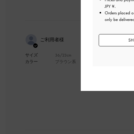
JPY ¥
.
Orders placed 
only be delivere
とても可愛
ご利用者様
SH
サイズ
36/23cm
とても柔らかく履き
カラー
ブラウン系
ベージュ系や白系の
自転車に乗る機会も
デザイン