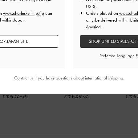
US $
.
on
www.charleskeith.jp/jp
can
Orders placed on
www.charl
d within Japan.
only be delivered within Unit
America.
くて履きやすい！
OP JAPAN SITE
SHOP UNITED STATES OF
Preferred Language:
やすいし、とても可愛いです。
服に合わせて来ています。
多いのですが、ベルトのおかげでとても安定して履けます。
Contact us
if you have questions about international shipping.
品質
快適さ
とてもよかった
とてもよかった
とても