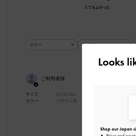
とてもよかった
カラー
サイズ
全て
全て
Looks l
夏らしくて
ご利用者様
サイズ
35/22.5cm
夏らしくてとても気
カラー
ブラウン系
デザイン
Shop our Japan si
Prices and paym