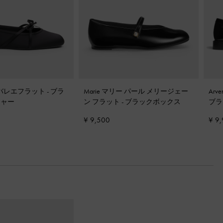
 バレエフラット
-
ブラ
Marie マリー パール メリージェー
Ar
チャー
ン フラット
-
ブラックボックス
ブラ
¥ 9,500
¥ 9