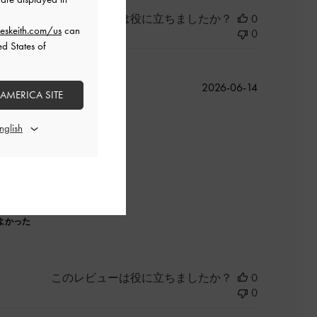
このレビューは役に立ちましたか？
0
eskeith.com/us
can
0
ed States of
公
2026-06-14
 AMERICA SITE
開
日
よかった
このレビューは役に立ちましたか？
0
0