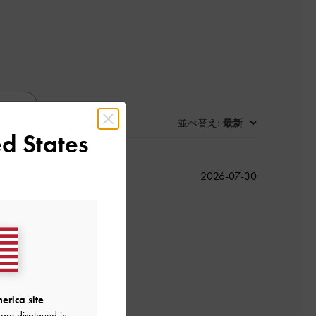
並べ替え
最新
:
d States
公
2026-07-30
開
日
よかった
erica site
are displayed in