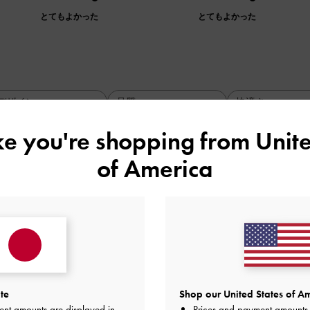
とてもよかった
とてもよかった
デザイン
品質
快適さ
全て
全て
全て
ike you're shopping from
Unite
of America
とても気に入っています！
に入っています！
品質
快適さ
とてもよかった
よかった
te
Shop our United States of Am
ent amounts are displayed in
Prices and payment amounts 