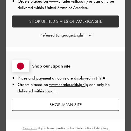
とてもよかった
Orders placed on
www.charleskeith.com/us
can only be
delivered within United States of America.
品質
SHOP UNITED STATES OF AMERICA SITE
とてもよかった
Preferred Language:
もっと見る
このレビューは役に立ちましたか？
0
0
Shop our Japan site
Prices and payment amounts are displayed in
JPY ¥
.
Orders placed on
www.charleskeith.jp/jp
can only be
公
2024-08-02
ご利用者様
delivered within Japan.
開
最高
日
SHOP JAPAN SITE
軽くて可愛行くて歩きやすい
Contact us
if you have questions about international shipping.