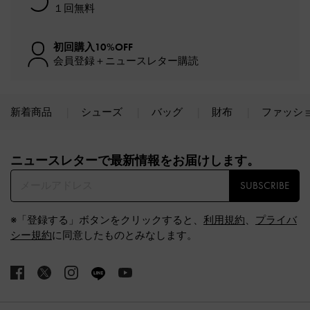
１回無料
初回購入10%OFF
会員登録＋ニュースレター購読
新着商品
シューズ
バッグ
財布
ファッシ
Site footer
ニュースレターで最新情報をお届けします。​
SUBSCRIBE
※「登録する」ボタンをクリックすると、
利用規約
、
プライバ
シー規約
に同意したものとみなします。