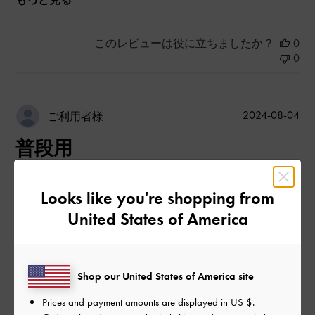
このレビューは役に立ちましたか？
0
0
公
2024-08-04
ご利用者様
開
普段用
日
Looks like you're shopping from
普段は23センチですが今回は22. 5センチを購入しました。
United States of America
ただ、左足のみ左側部分にあたり少し痛いので長時間は履けな
いかなと思いました。
|
サイズ:
35/22.5cm
カラー:
ブルー系
Shop our United States of America site
デザイン
Prices and payment amounts are displayed in
US $
.