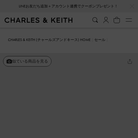
LINEお友だち追加＋アカウント連携でクーポンプレゼント！
…
…
会員登録＋ニュースレター登録で10%OFFクーポンプレゼント！
CHARLES & KEITH (チャールズアンドキース) HOME
セール
シューズ
サンダル
ナディン ストラッピープラットフォームサンダ
ル
似ている商品を見る