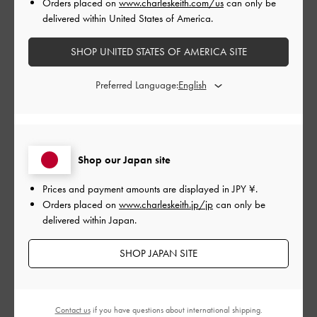
とてもよかった
Orders placed on
www.charleskeith.com/us
can only be
delivered within United States of America.
品質
SHOP UNITED STATES OF AMERICA SITE
とてもよかった
Preferred Language:
もっと見る
このレビューは役に立ちましたか？
0
0
Shop our Japan site
Prices and payment amounts are displayed in
JPY ¥
.
Orders placed on
www.charleskeith.jp/jp
can only be
公
2024-08-02
ご利用者様
delivered within Japan.
開
最高
日
SHOP JAPAN SITE
軽くて可愛行くて歩きやすい
Contact us
if you have questions about international shipping.