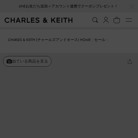
…
…
会員登録＋ニュースレター登録で10%OFFクーポンプレゼント！
CHARLES & KEITH (チャールズアンドキース) HOME
セール
シューズ
サンダル
ナディン ストラッピープラットフォームサンダ
ル
似ている商品を見る