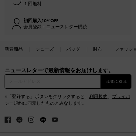
１回無料
初回購入10%OFF
会員登録＋ニュースレター購読
新着商品
シューズ
バッグ
財布
ファッシ
Site footer
ニュースレターで最新情報をお届けします。​
SUBSCRIBE
※「登録する」ボタンをクリックすると、
利用規約
、
プライバ
シー規約
に同意したものとみなします。