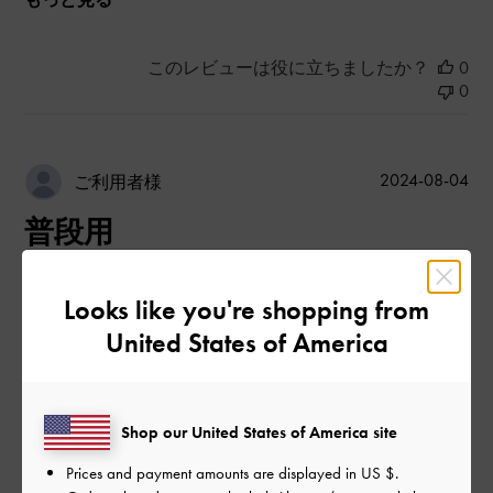
このレビューは役に立ちましたか？
0
0
公
2024-08-04
ご利用者様
開
普段用
日
Looks like you're shopping from
普段は23センチですが今回は22. 5センチを購入しました。
United States of America
ただ、左足のみ左側部分にあたり少し痛いので長時間は履けな
いかなと思いました。
|
サイズ:
35/22.5cm
カラー:
ブルー系
Shop our United States of America site
デザイン
Prices and payment amounts are displayed in
US $
.