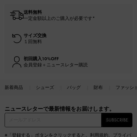
送料無料
一定金額以上のご購入が必要です*
サイズ交換
１回無料
初回購入10%OFF
会員登録＋ニュースレター購読
新着商品
シューズ
バッグ
財布
ファッシ
Site footer
ニュースレターで最新情報をお届けします。​
SUBSCRIBE
※「登録する」ボタンをクリックすると、
利用規約
、
プライバ