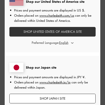
Shop our United States of America site
品質
Prices and payment amounts are displayed in
US $
.
とてもよかった
Orders placed on
www.charleskeith.com/us
can only be
delivered within United States of America.
もっと見る
SHOP UNITED STATES OF AMERICA SITE
このレビューは役に立ちましたか？
0
Preferred Language:
0
公
2024-07-08
ご利用者様
Shop our Japan site
開
歩きやすくて可愛い◎
日
Prices and payment amounts are displayed in
JPY ¥
.
Orders placed on
www.charleskeith.jp/jp
can only be
delivered within Japan.
全体的にもちもちしていて、マジックテープで調節可能なので
SHOP JAPAN SITE
歩きやすかったです。靴下やストッキングを履いてる状態での
着用は滑ってしまって難しかったですが、裸足での着用はとて