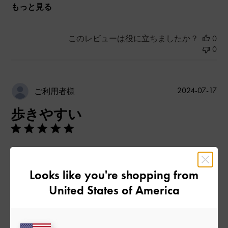
もっと見る
このレビューは役に立ちましたか？
0
0
公
2024-07-17
ご利用者様
開
歩きやすい
日
どんな系統の服装にもあうからめちゃくちゃ重宝
Looks like you're shopping from
|
サイズ:
37/23.5cm
カラー:
ブラック系
United States of America
デザイン
とてもよかった