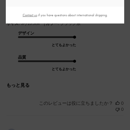
もしっくりきました！
この夏、たくさん履きたいと思います◎
Contact us
if you have questions about international shipping.
|
サイズ:
37/23.5cm
カラー:
ブラック系
デザイン
とてもよかった
品質
とてもよかった
もっと見る
このレビューは役に立ちましたか？
0
0