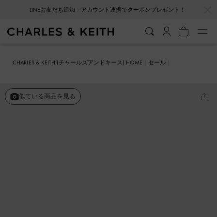
…
…
LINEお友だち追加＋アカウント連携でクーポンプレゼント！
会員登録＋ニュースレター登録で10%OFFクーポンプレゼント！
CHARLES & KEITH (チャールズアンドキース) HOME
セール
シューズ
サンダル
ダッシュ ダブルストラップスライド
似ている商品を見る