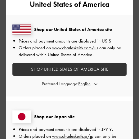
United States of America
品質
とてもよかった
Shop our United States of America site
もっと見る
Prices and payment amounts are displayed in
US $
.
Orders placed on
www.charleskeith.com/us
can only be
delivered within United States of America.
このレビューは役に立ちましたか？
0
0
SHOP UNITED STATES OF AMERICA SITE
Preferred Language:
公
2026-05-23
ご利用者様
開
ちょっと硬いかなー でも可愛い
日
Shop our Japan site
ちょっと硬いかなー
Prices and payment amounts are displayed in
JPY ¥
.
でも可愛い
Orders placed on
www.charleskeith.jp/jp
can only be