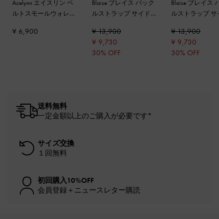
Acelynn エイスリン ベ
Blaise ブレイス バック
Blaise ブレイス
ルトスモールウォレッ
ルストラップ サイド
ルストラップ サ
ト
-
ブラック
ポケットボウリングバ
ポケットボウリ
¥ 6,900
¥ 13,900
¥ 13,900
ッグ
-
ノワール
ッグ
-
シルバー
¥ 9,730
¥ 9,730
30% OFF
30% OFF
送料無料
一定金額以上のご購入が必要です*
サイズ交換
１回無料
初回購入10%OFF
会員登録＋ニュースレター購読