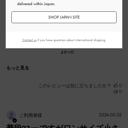
delivered within Japan.
|
サイズ:
40/25cm
カラー:
ブラック系
デザイン
SHOP JAPAN SITE
よかった
Contact us
if you have questions about international shipping.
品質
よかった
もっと見る
このレビューは役に立ちましたか？
0
0
公
2026-05-22
ご利用者様
開
日