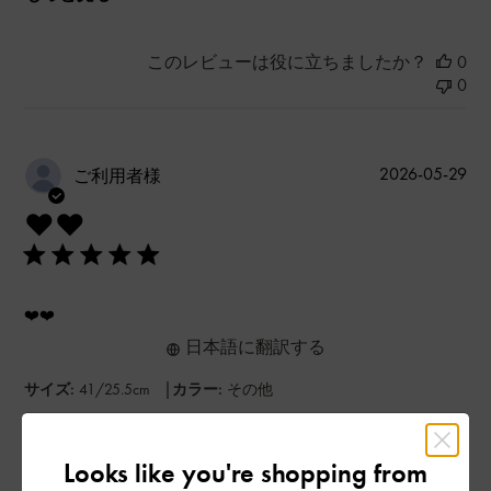
このレビューは役に立ちましたか？
0
0
公
2026-05-29
ご利用者様
開
❤️❤️
日
❤️❤️
日本語に翻訳する
|
サイズ:
41/25.5cm
カラー:
その他
デザイン
Looks like you're shopping from
とてもよかった