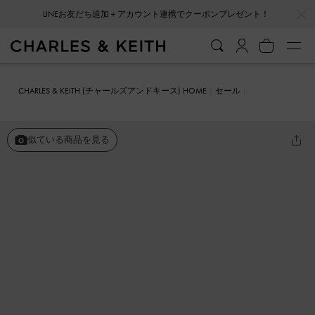
…
…
会員登録＋ニュースレター登録で10%OFFクーポンプレゼント！
CHARLES & KEITH (チャールズアンドキース) HOME
セール
シューズ
サンダル
Trill トリル グロメットダブルストラップスライ
ド
似ている商品を見る