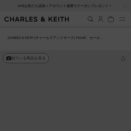
…
…
LINEお友だち追加＋アカウント連携でクーポンプレゼント！
CHARLES & KEITH (チャールズアンドキース) HOME
セール
シューズ
ミュール
Kirke カーク バックルストラップフラットフォ
ームミュール
似ている商品を見る