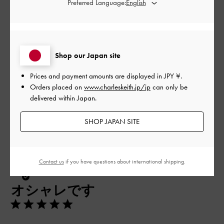
Preferred Language:
とてもよかった
品質
とてもよかった
Shop our Japan site
もっと見る
Prices and payment amounts are displayed in
JPY ¥
.
Orders placed on
www.charleskeith.jp/jp
can only be
delivered within Japan.
フィルター
SHOP JAPAN SITE
並べ替え
最新
:
Contact us
if you have questions about international shipping.
公
2026-04-17
ご利用者様
開
オシャレです
日