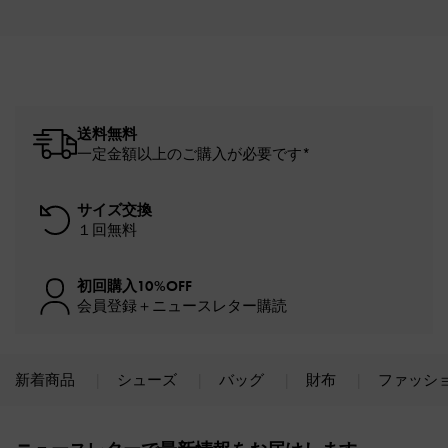
送料無料
一定金額以上のご購入が必要です*
サイズ交換
１回無料
初回購入10%OFF
会員登録＋ニュースレター購読
新着商品
シューズ
バッグ
財布
ファッシ
Site footer