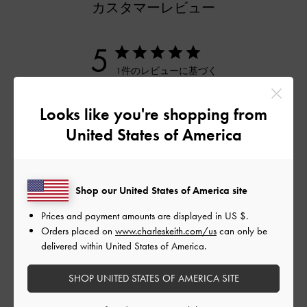
カスタマーレビュー
5
1件のレビューに基づく
5
1
Looks like you're shopping from
4
0
United States of America
3
0
2
0
1
0
Shop our United States of America site
Prices and payment amounts are displayed in
US $
.
Orders placed on
www.charleskeith.com/us
can only be
レビューを書く
delivered within United States of America.
SHOP UNITED STATES OF AMERICA SITE
デザイン