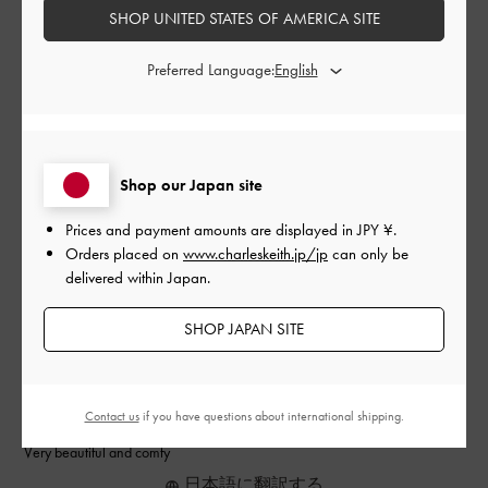
SHOP UNITED STATES OF AMERICA SITE
品質
Preferred Language:
とてもよかった
もっと見る
Shop our Japan site
このレビューは役に立ちましたか？
0
0
Prices and payment amounts are displayed in
JPY ¥
.
Orders placed on
www.charleskeith.jp/jp
can only be
delivered within Japan.
公
2026-05-16
ご利用者様
SHOP JAPAN SITE
開
Very beautiful and comfy
日
Contact us
if you have questions about international shipping.
Very beautiful and comfy
日本語に翻訳する