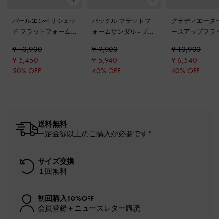
パールエンベリシュッ
バックル フラットフ
グラディエーター
ド フラットフォーム
ォームサンダル
-
ブラ
ースアップフラ
サンダル
-
シルバー
ックボックス
ォームサンダル
¥ 10,900
¥ 9,900
¥ 10,900
ック
¥ 5,450
¥ 5,940
¥ 6,540
50% OFF
40% OFF
40% OFF
送料無料
一定金額以上のご購入が必要です*
サイズ交換
１回無料
初回購入10%OFF
会員登録＋ニュースレター購読