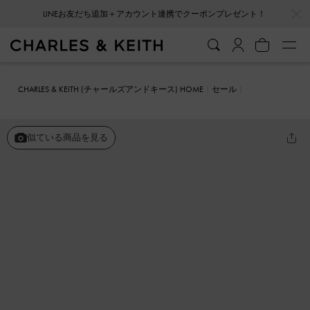
…
…
会員登録＋ニュースレター登録で10%OFFクーポンプレゼント！
CHARLES & KEITH (チャールズアンドキース) HOME
セール
シューズ
サンダル
パールエンベリシュッド フラットフォームサン
ダル
似ている商品を見る