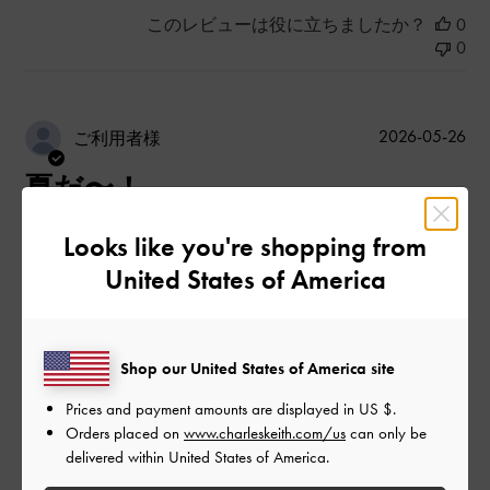
このレビューは役に立ちましたか？
0
0
公
2026-05-26
ご利用者様
開
夏だ〜！
日
Looks like you're shopping from
United States of America
履きやすいの一言です！
足がしっかりサポートされていのるので疲れにくくズレも無い
です。
どの服にもあわせやすい
Shop our United States of America site
|
サイズ:
39/24.5cm
カラー:
グレー系
Prices and payment amounts are displayed in
US $
.
デザイン
Orders placed on
www.charleskeith.com/us
can only be
delivered within United States of America.
とてもよかった