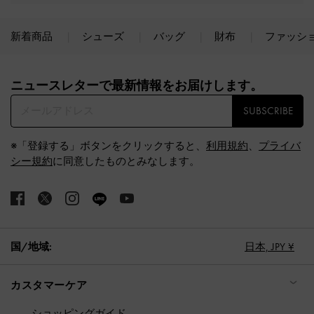
新着商品
シューズ
バッグ
財布
ファッシ
Site footer
ニュースレターで最新情報をお届けします。​
SUBSCRIBE
※「登録する」ボタンをクリックすると、
利用規約
、
プライバ
シー規約
に同意したものとみなします。
国/地域:
日本,
JPY ¥
カスタマーケア
ショッピングガイド