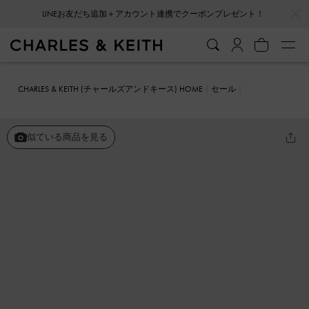
…
…
LINEお友だち追加＋アカウント連携でクーポンプレゼント！
CHARLES & KEITH (チャールズアンドキース) HOME
セール
シューズ
パンプス
Pauline ポリーン ボウポインテッドトゥバレリ
ーナ
似ている商品を見る