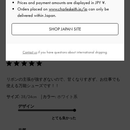
Prices and payment amounts are displayed in
JPY ¥
.
Orders placed on
www.charleskeith.jp/jp
can only be
フィルター
delivered within Japan.
並べ替え
最新
:
SHOP JAPAN SITE
公
2025-08-04
ご利用者様
開
Contact us
if you have questions about international shipping.
リボンが可愛い♡
日
リボンの主張が強すぎないので、甘くなりすぎず、お仕事でも
使える万能シューズです！！
|
サイズ:
38/24cm
カラー:
ホワイト系
デザイン
とても良かった