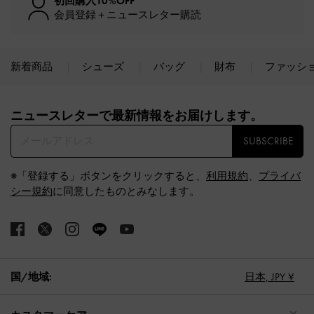
初回購入10%OFF
会員登録＋ニュースレター購読
新着商品
シューズ
バッグ
財布
ファッシ
Site footer
ニュースレターで最新情報をお届けします。​
SUBSCRIBE
※「登録する」ボタンをクリックすると、
利用規約
、
プライバ
シー規約
に同意したものとみなします。
国/地域:
日本,
JPY ¥