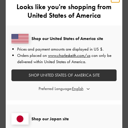
3
0
Looks like you're shopping from
2
0
United States of America
1
0
Shop our United States of America site
レビューを書く
Prices and payment amounts are displayed in
US $
.
Orders placed on
www.charleskeith.com/us
can only be
delivered within United States of America.
デザイン
SHOP UNITED STATES OF AMERICA SITE
とても良かった
Preferred Language:
品質
とても良かった
もっと見る
Shop our Japan site