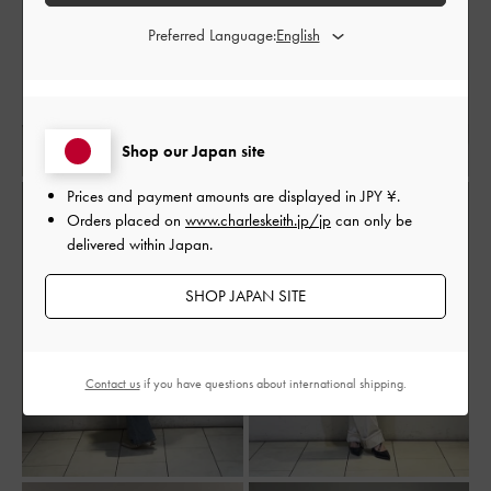
Preferred Language:
Shop our Japan site
Prices and payment amounts are displayed in
JPY ¥
.
Orders placed on
www.charleskeith.jp/jp
can only be
delivered within Japan.
SHOP JAPAN SITE
Contact us
if you have questions about international shipping.