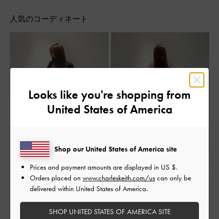
人気のコーディネート
Looks like you're shopping from
United States of America
Shop our United States of America site
Prices and payment amounts are displayed in
US $
.
Orders placed on
www.charleskeith.com/us
can only be
delivered within United States of America.
SHOP UNITED STATES OF AMERICA SITE