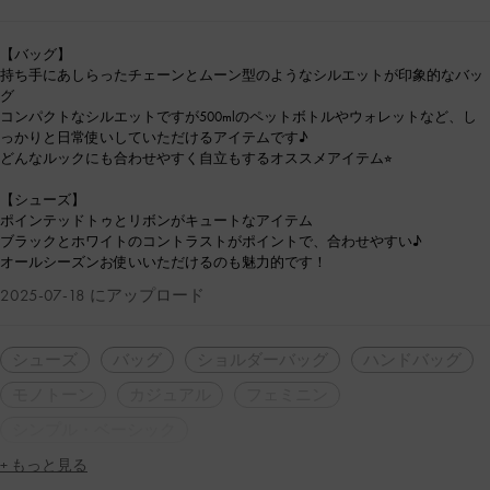
【バッグ】
持ち手にあしらったチェーンとムーン型のようなシルエットが印象的なバッ
グ
コンパクトなシルエットですが500mlのペットボトルやウォレットなど、し
っかりと日常使いしていただけるアイテムです♪
どんなルックにも合わせやすく自立もするオススメアイテム⭐︎
【シューズ】
ポインテッドトゥとリボンがキュートなアイテム
ブラックとホワイトのコントラストがポイントで、合わせやすい♪
オールシーズンお使いいただけるのも魅力的です！
2025-07-18 にアップロード
シューズ
バッグ
ショルダーバッグ
ハンドバッグ
モノトーン
カジュアル
フェミニン
シンプル・ベーシック
+ もっと見る