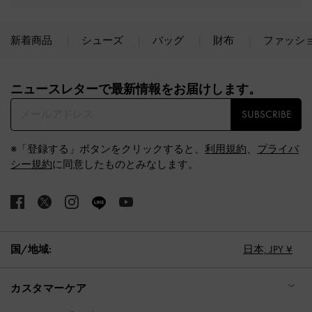
新着商品
シューズ
バッグ
財布
ファッシ
Site footer
ニュースレターで最新情報をお届けします。​
SUBSCRIBE
※「登録する」ボタンをクリックすると、
利用規約
、
プライバ
シー規約
に同意したものとみなします。
国/地域:
日本,
JPY ¥
カスタマーケア