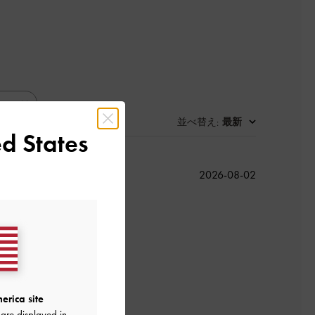
並べ替え
最新
:
d States
公
2026-08-02
開
日
erica site
are displayed in