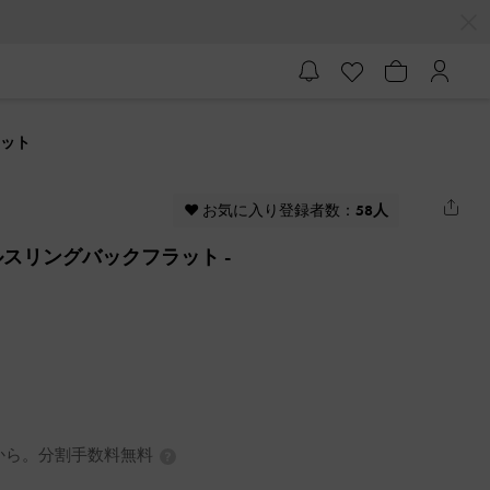
ラット
♥ お気に入り登録者数：
58人
ルスリングバックフラット
-
7円から。分割手数料無料