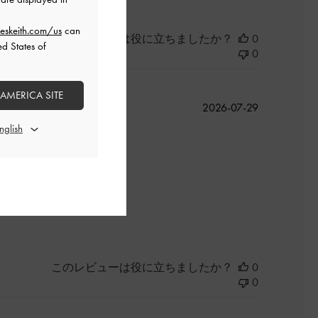
eskeith.com/us
can
このレビューは役に立ちましたか？
0
ed States of
0
 AMERICA SITE
公
2026-07-29
開
日
よかった
このレビューは役に立ちましたか？
0
0