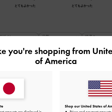
とてもよかった
とてもよかった
デザイン
品質
快適さ
全て
全て
全て
ike you're shopping from
Unite
of America
 comfortable
le
品質
快適さ
とてもよかった
とてもよかった
普通
te
Shop our United States of Am
ent amounts are displayed in
Prices and payment amounts 