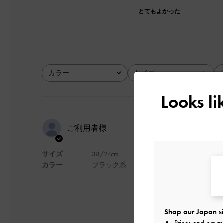
とてもよかった
カラー
サイズ
全て
全て
Looks l
Good item &
ご利用者様
サイズ
38/24cm
Good item & comfortab
カラー
ブラック系
デザイン
Shop our Japan si
日本語に翻訳する
Prices and paym