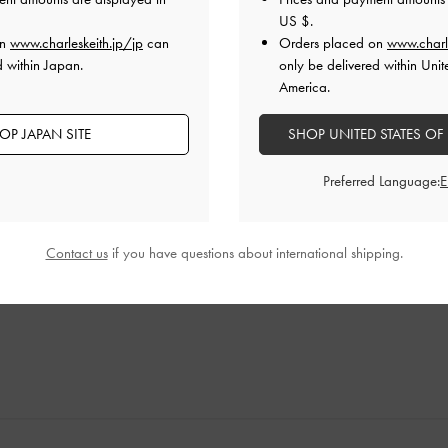
US $
.
on
www.charleskeith.jp/jp
can
Orders placed on
www.charl
d within Japan.
only be delivered within Unit
America.
OP JAPAN SITE
SHOP UNITED STATES OF
大好き😘
Preferred Language:
Contact us
if you have questions about international shipping.
品質
快適さ
とてもよかった
とてもよかった
とても