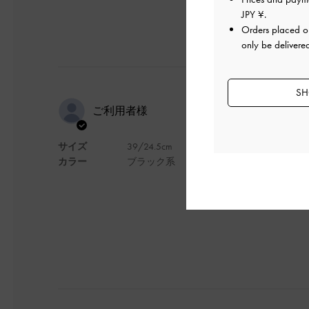
JPY ¥
.
Orders placed 
only be delivere
SH
これ素敵で
ご利用者様
サイズ
39/24.5cm
これ素敵で大好き😘
カラー
ブラック系
デザイン