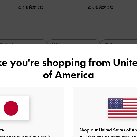
とても良かった
とても良かった
デザイン
品質
快適さ
全て
全て
全て
ike you're shopping from
Unite
of America
がかわいい
て購入を決めました。
. 5、ソックスを合わせる靴は23センチですが、
ていてサイズが22. 5しかなく心配でしたが
ければ大丈夫そうです。
かかとが浅いです。
te
Shop our United States of Am
げることはないと思いますが、脱ぎ履きが緒ってめんどくさい
ent amounts are displayed in
Prices and payment amounts 