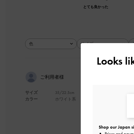
とても良かった
色
サイズ
全て
全て
Looks l
ぽってり感
ご利用者様
サイズ
35/22.5cm
デザインがかわいく
カラー
ホワイト系
普段パンプスなら22
ちょうどセールをやっ
厚手のソックスでな
ただ、通常の靴より
Shop our Japan si
ひもで調整すれば脱
Prices and paym