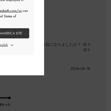
きたいと思います。
eskeith.com/us
can
ed States of
良かった
 AMERICA SITE
このレビューは役に立ちましたか？
0
0
公
2024-06-18
開
日
良かった