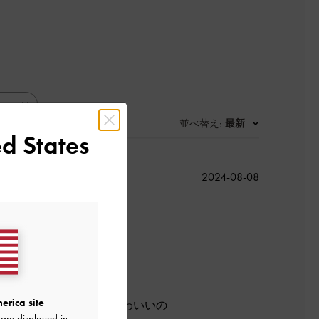
並べ替え
最新
:
d States
公
2024-08-08
開
日
erica site
です。でもデザインがかわいいの
are displayed in