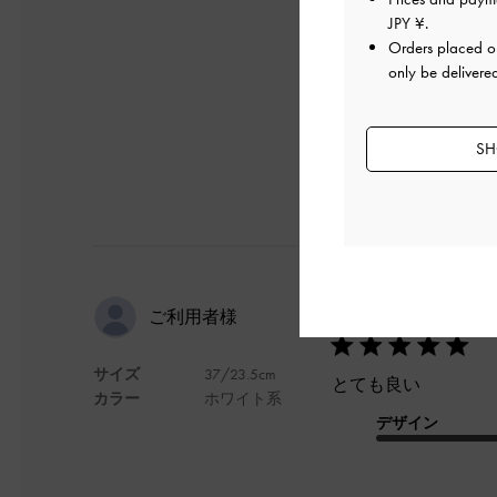
で許します。
JPY ¥
.
真夏の暑い時期に購
Orders placed 
デザイン
only be delivere
SH
かわいい
ご利用者様
サイズ
37/23.5cm
とても良い
カラー
ホワイト系
デザイン