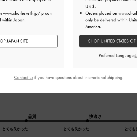
US $
.
入したのでまだ試し履きのみですが、秋になったらガンガン履
on
www.charleskeith.jp/jp
can
Orders placed on
www.charl
品質
快適さ
d within Japan.
only be delivered within Unit
America.
とても良かった
良かった
OP JAPAN SITE
SHOP UNITED STATES OF
Preferred Language:
Contact us
if you have questions about international shipping.
品質
快適さ
とても良かった
とても良かった
とても