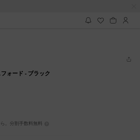
スフォード
- ブラック
7円から。分割手数料無料