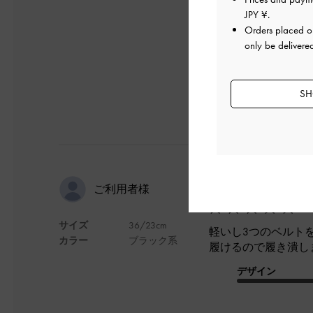
デザイン
JPY ¥
.
Orders placed 
only be delivere
Review translation no
SH
どんな服に
ご利用者様
サイズ
36/23cm
軽いし3つのベルト
カラー
ブラック系
履けるので履き潰し
デザイン