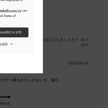
eskeith.com/us
can
よかった
ed States of
 AMERICA SITE
このレビューは役に立ちましたか？
0
0
公
2025-08-04
開
日
のですり減るかもしれないが、毎日
よかった