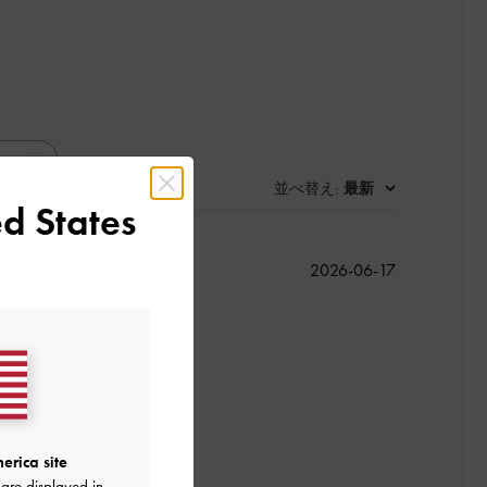
並べ替え
最新
:
d States
公
2026-06-17
開
日
erica site
are displayed in