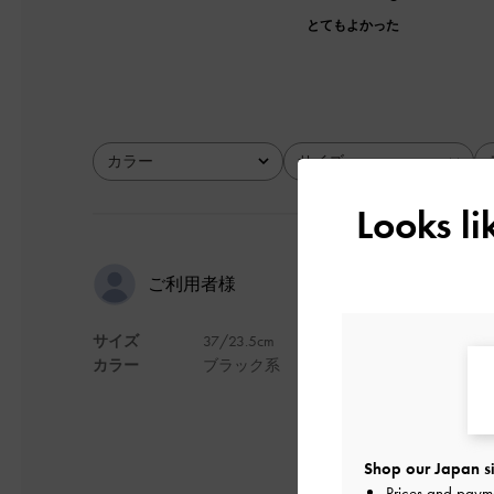
とてもよかった
カラー
サイズ
全て
全て
Looks l
見た目より
ご利用者様
サイズ
37/23.5cm
実物を見ずネット購
カラー
ブラック系
ハード系にも見える
重くて硬いかな？
と思いもありました
購入してみましたが
Shop our Japan si
大正解でした。
Prices and paym