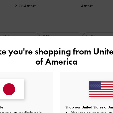
とてもよかった
よかった
デザイン
品質
快適さ
全て
全て
全て
ike you're shopping from
Unite
of America
柔らかく軽い。
入です。
デザインなので
がデザインに惹かれ
、とても履きやすくて
te
Shop our United States of Am
ent amounts are displayed in
Prices and payment amounts 