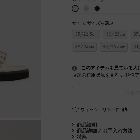
サイズ:
サイズを選ぶ
35/22.5cm
36/23cm
37
39/25cm
40/25.5cm
41
このアイテムを見ている人
店舗の在庫状況を見る
or
類似ア
利用で
ウィッシュリストに追加
商品説明
商品詳細 / お手入れ方法
特典