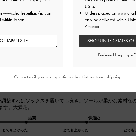
品質
快適さ
US $
.
on
www.charleskeith.jp/jp
can
Orders placed on
www.charl
とてもよかった
とてもよかった
とても
d within Japan.
only be delivered within Unit
America.
t available
OP JAPAN SITE
SHOP UNITED STATES OF
Preferred Language:
Contact us
if you have questions about international shipping.
も合います
を調整すればソックスを履いても良き。ソールが柔かな素材な
ます。大満足。
品質
快適さ
とてもよかった
とてもよかった
とても