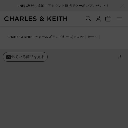
…
…
LINEお友だち追加＋アカウント連携でクーポンプレゼント！
会員登録＋ニュースレター登録で10%OFFクーポンプレゼント！
CHARLES & KEITH (チャールズアンドキース) HOME
セール
シューズ
フラット
ボウ ポインテッドトゥフラット
似ている商品を見る