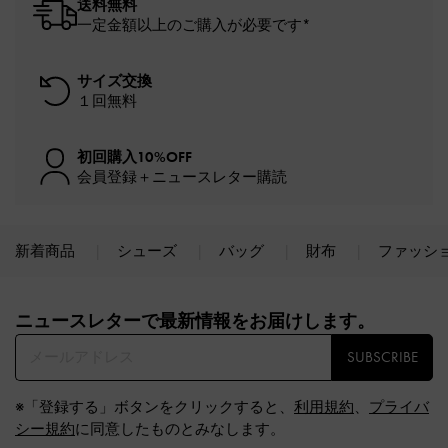
送料無料
一定金額以上のご購入が必要です*
サイズ交換
１回無料
初回購入10%OFF
会員登録＋ニュースレター購読
新着商品
シューズ
バッグ
財布
ファッシ
Site footer
ニュースレターで最新情報をお届けします。​
SUBSCRIBE
※「登録する」ボタンをクリックすると、
利用規約
、
プライバ
シー規約
に同意したものとみなします。