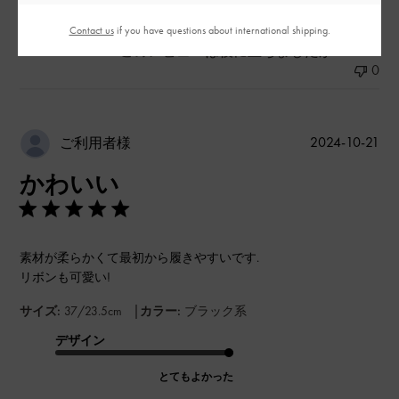
Contact us
if you have questions about international shipping.
このレビューは役に立ちましたか？
0
0
公
2024-10-21
ご利用者様
開
かわいい
日
素材が柔らかくて最初から履きやすいです.
リボンも可愛い!
|
サイズ:
37/23.5cm
カラー:
ブラック系
デザイン
とてもよかった