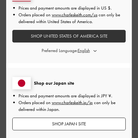
Prices and payment amounts are displayed in
US $
.
公
2024-10-27
ご利用者様
Orders placed on
www.charleskeith.com/us
can only be
開
delivered within United States of America.
かわいい
日
SHOP UNITED STATES OF AMERICA SITE
Preferred Language:
シンプルだけどバイカラーでおしゃれです。歩きやすい！普段
も23. 5でぴったりです。
|
サイズ:
37/23.5cm
カラー:
ホワイト系
デザイン
Shop our Japan site
とてもよかった
Prices and payment amounts are displayed in
JPY ¥
.
Orders placed on
www.charleskeith.jp/jp
can only be
品質
delivered within Japan.
とてもよかった
SHOP JAPAN SITE
もっと見る