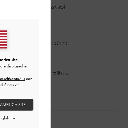
かいインソールを使用しているため歩
でぴったりでした。
特徴的なお財布。
L字型に開くコイン入れ、お札は分けて
erica site
are displayed in
すめのポーチが登場！
で、内ポケットが中に全部で4つ備わっ
eskeith.com/us
can
ed States of
 AMERICA SITE