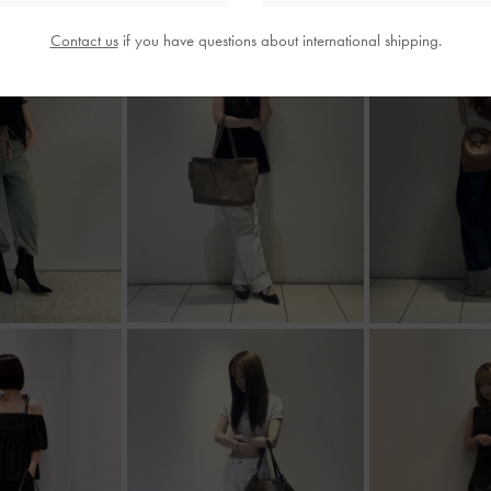
Contact us
if you have questions about international shipping.