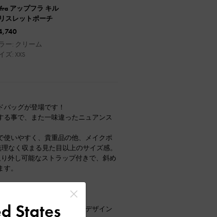
pfra アップフラ キル
リスレットポーチ
4,740
ラー: クリーム
イズ: XXS
ドバッグが登場です！
する事で、また一味違ったニュアンス
で使いやすく、貴重品の他、メイクポ
が無理なく収まる見た目以上のサイズ感。
取り外し可能なストラップ付きで、斜め
ます。
フラットシューズ。
d States
足先がすっきり綺麗に見えるデザイン