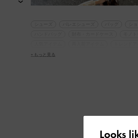
次
シューズ
バレエシューズ
バッグ
ショ
ハンドバッグ
財布・カードケース
モノト
人気アイテム
再入荷アイテム
トレンドア
2WAY・3WAY
軽量
ポインテッドトゥ
+ もっと見る
シンプル・ベーシック
デート
女子会
Looks l