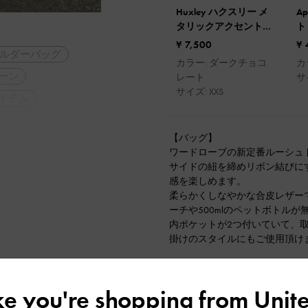
Huxley ハクスリー メ
A
タリックアクセントフ
ト
ロントフラップウォレ
¥ 7,500
¥ 
ルダーバッグ
ット
カラー: ダークチョコ
カ
ーン
レート
サ
サイズ: XXS
イテム
【バッグ】
ワードローブの新定番ルーシュ
サイドの紐を締めリボン結びに
感を楽しめます。
柔らかくしなやかな合皮レザー
ーチや500mlのペットボトル
内ポケットが2つ付いていて、
掛けのスタイルにもご使用頂け
【シューズ】
サイドの華奢なリボンが可愛い
ike you're shopping from
Unite
つま先がポインテッドトゥで、