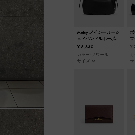
Maisy メイジー ルーシ
ボ
ュドハンドルホーボー
フ
バッグ
¥ 8,330
¥ 
カラー: ノワール
カ
サイズ: M
サイ