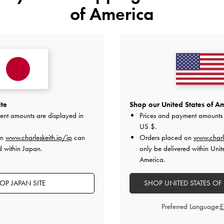
になってます♡
of America
艶感のあるパテント素材で柔ら
きやすいです。
23.5-24.0/37の普段サイズ
【ウォレット】
ゴールドの結ばれたデザインが
カードが8枚、ポケットが2つ、
しまうことができます。
ite
Shop our United States of Am
【ポーチ】
ent amounts are displayed in
Prices and payment amounts 
柔らかい素材で小物入れにおす
US $
.
取り外し可能なストラップ付き
on
www.charleskeith.jp/jp
can
Orders placed on
www.charl
ています。
d within Japan.
only be delivered within Unit
2024-11-01 にアップロード
America.
OP JAPAN SITE
SHOP UNITED STATES OF
Preferred Language: