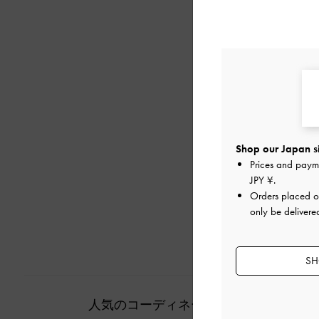
Shop our Japan s
Prices and paym
JPY ¥
.
Orders placed 
only be delivere
SH
人気のコーディネート