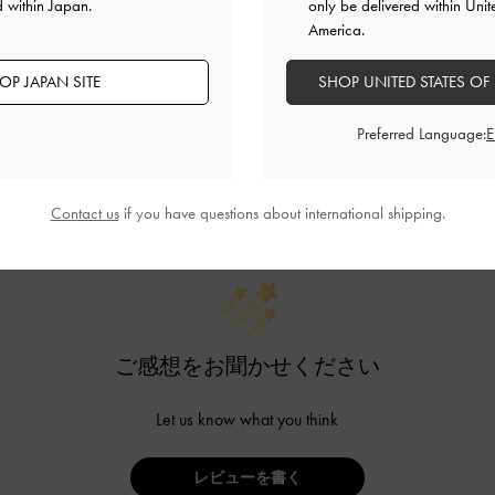
d within Japan.
only be delivered within Unit
America.
OP JAPAN SITE
SHOP UNITED STATES OF
Preferred Language:
カスタマーレビュー
Contact us
if you have questions about international shipping.
ご感想をお聞かせください
Let us know what you think
レビューを書く