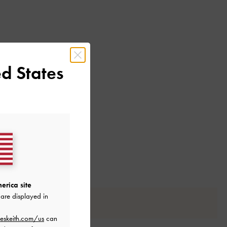
d States
もっと見る
erica site
are displayed in
eskeith.com/us
can