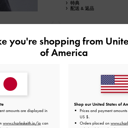
特典
配送 & 返品
戻る
次
ike you're shopping from
Unite
of America
te
Shop our United States of Am
ent amounts are displayed in
Prices and payment amounts 
レビューは購入した方のみ投稿ができます。
US $
.
on
www.charleskeith.jp/jp
can
Orders placed on
www.charl