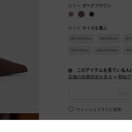
カラー:
ダークブラウン
サイズ:
サイズを選ぶ
35/22.5cm
36/23cm
37
39/25cm
40/25.5cm
41
このアイテムを見ている人
店舗の在庫状況を見る
or
類似ア
利用で
ウィッシュリストに追加
商品説明
商品詳細 / お手入れ方法