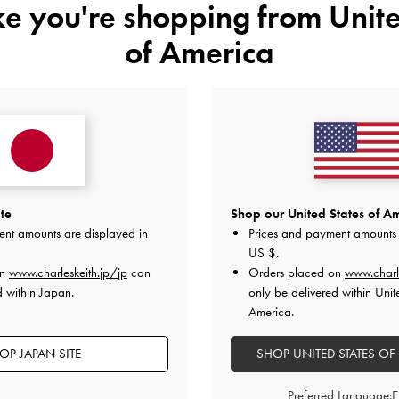
ike you're shopping from
Unite
特典
配送 & 返品
of America
レビューは購入した方のみ投稿ができます。
te
Shop our United States of Am
ent amounts are displayed in
Prices and payment amounts 
US $
.
on
www.charleskeith.jp/jp
can
Orders placed on
www.charl
d within Japan.
only be delivered within Unit
America.
カスタマーレビュー
OP JAPAN SITE
SHOP UNITED STATES OF
Preferred Language: