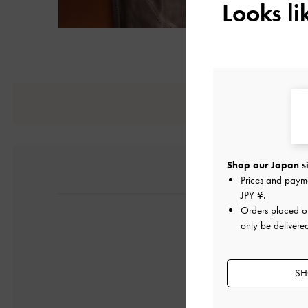
Looks l
Shop our Japan si
Prices and paym
JPY ¥
.
Orders placed 
only be delivere
SH