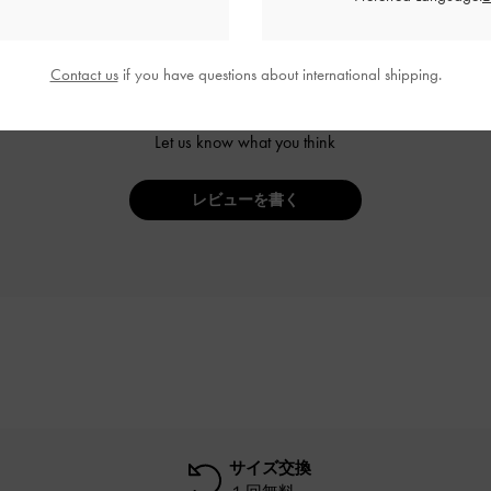
Contact us
if you have questions about international shipping.
ご感想をお聞かせください
Let us know what you think
レビューを書く
サイズ交換