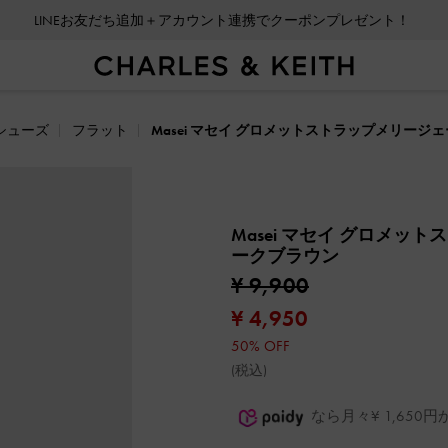
LINEお友だち追加＋アカウント連携でクーポンプレゼント！
シューズ
フラット
Masei マセイ グロメットストラップメリージ
Masei マセイ グロメッ
ークブラウン
¥ 9,900
¥ 4,950
50% OFF
(税込)
なら月々¥ 1,65