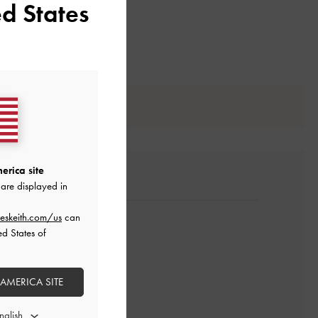
d States
erica site
are displayed in
eskeith.com/us
can
ed States of
 AMERICA SITE