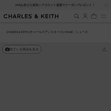
…
…
会員登録＋ニュースレター登録で10%OFFクーポンプレゼント！
CHARLES & KEITH (チャールズアンドキース) HOME
シューズ
ローファー
カバードリッジソール ローファー
似ている商品を見る