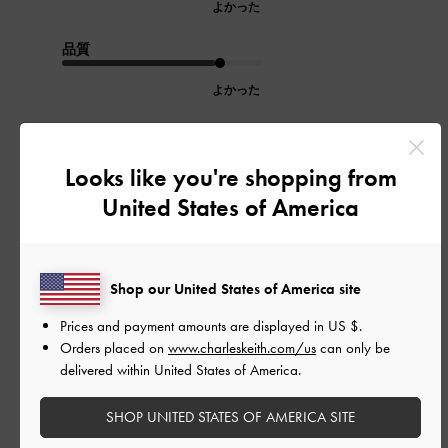
よかった
品質
よかった
もっと見る
Looks like you're shopping from
United States of America
このレビューは役に立ちましたか？
0
0
Shop our United States of America site
公
2026-04-25
ご利用者様
Prices and payment amounts are displayed in
US $
.
開
Orders placed on
www.charleskeith.com/us
can only be
カバードリッジソール ローファ
日
delivered within United States of America.
ー
SHOP UNITED STATES OF AMERICA SITE