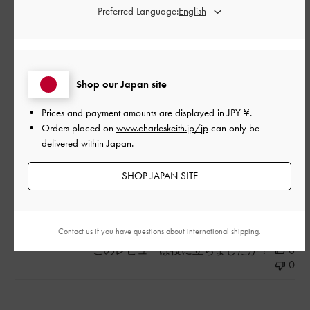
Preferred Language:
形もクッション性もすごくいい。
25か25. 5で迷い25. 5にしたがサイズが少し大きかった。
|
サイズ:
41/25.5cm
カラー:
ブラック系
デザイン
Shop our Japan site
Prices and payment amounts are displayed in
JPY ¥
.
とてもよかった
Orders placed on
www.charleskeith.jp/jp
can only be
品質
delivered within Japan.
とてもよかった
SHOP JAPAN SITE
もっと見る
Contact us
if you have questions about international shipping.
このレビューは役に立ちましたか？
0
0