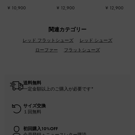
ンベリーレッド
ストラップショルダー
ッド
¥ 10,900
¥ 12,900
¥ 12,900
バッグ
-
ワインベリー
レッド
関連カテゴリー
レッド フラットシューズ
レッド シューズ
ローファー
フラットシューズ
送料無料
一定金額以上のご購入が必要です*
サイズ交換
１回無料
初回購入10%OFF
会員登録＋ニュースレター購読