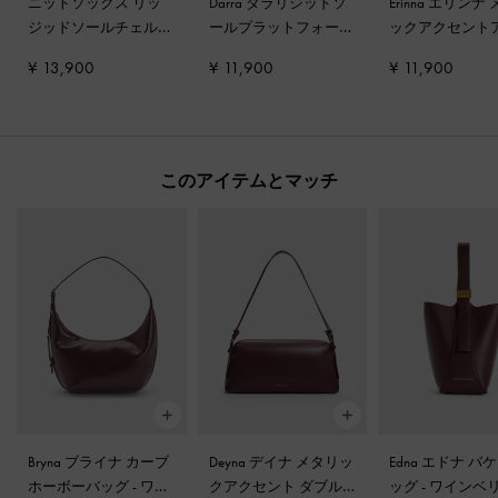
ニットソックス リッ
Darra ダラリジッドソ
Erinna エリンナ
ジッドソールチェルシ
ールプラットフォーム
ックアクセント
ーブーツ
-
バーガンデ
メリージェーン
-
バー
ルブーツ
-
バー
¥ 13,900
¥ 11,900
¥ 11,900
ィ
ガンディ
ィ
このアイテムとマッチ
Bryna ブライナ カーブ
Deyna デイナ メタリッ
Edna エドナ バ
ホーボーバッグ
-
ワイ
クアクセント ダブル
ッグ
-
ワインベ