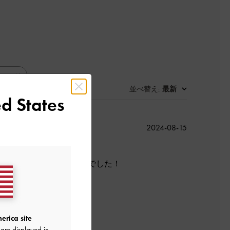
並べ替え
最新
:
d States
公
2024-08-15
開
日
正解でとてもかわいい色でした！
erica site
よかった
are displayed in