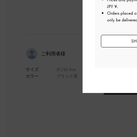
JPY ¥
.
Orders placed 
only be delivere
SH
かわいい！
ご利用者様
サイズ
37/23.5cm
こんな形のシューズ
カラー
ブラック系
どんな服にも合わせ
デザイン