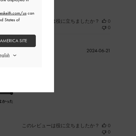
eskeith.com/us
can
ed States of
このレビューは役に立ちましたか？
0
0
 AMERICA SITE
公
2024-06-21
開
日
。
よかった
このレビューは役に立ちましたか？
0
0