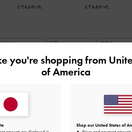
とてもよかった
とてもよかった
デザイン
品質
快適さ
全て
全て
全て
ike you're shopping from
Unite
of America
ラップがかわいい
たが、あまり見ないバーガンディカラーにしてみたところ、大
きたいと思います♪
品質
快適さ
te
Shop our United States of Am
とてもよかった
とてもよかった
とても
ent amounts are displayed in
Prices and payment amounts 