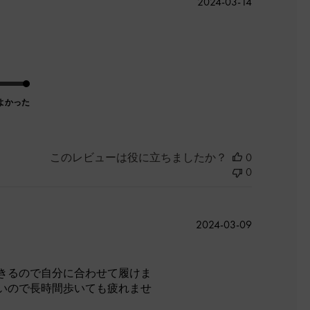
公
2024-03-14
開
日
よかった
このレビューは役に立ちましたか？
0
0
公
2024-03-09
開
日
きるので自分に合わせて履けま
いので長時間歩いても疲れませ