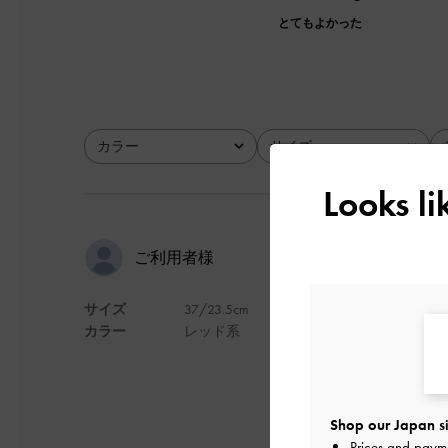
とてもよかった
カラー
サイズ
全て
全て
Looks l
ダブルスト
ご利用者様
サイズ
37/23.5cm
ブラックと悩みまし
カラー
レッド系
＾＾
これからたくさん履
デザイン
Shop our Japan si
Prices and paym