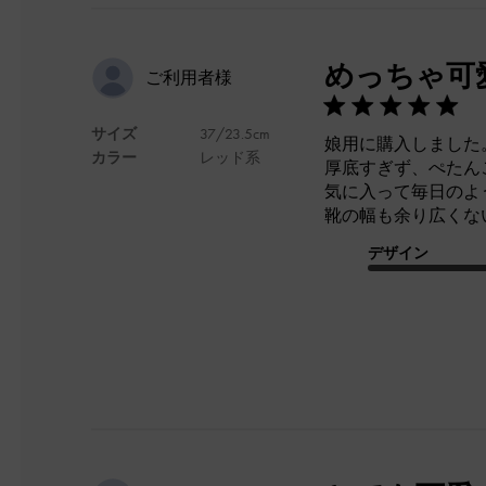
めっちゃ可
ご利用者様
サイズ
37/23.5cm
娘用に購入しました
カラー
レッド系
厚底すぎず、ぺたん
気に入って毎日のよ
靴の幅も余り広くな
デザイン