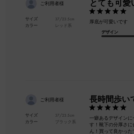
とても可愛
ご利用者様
サイズ
37/23.5cm
厚底が可愛いです
カラー
レッド系
デザイン
長時間歩い
ご利用者様
サイズ
37/23.5cm
一癖あるデザインに
カラー
ブラック系
す！靴下の分厚さに
ん！買って良かった