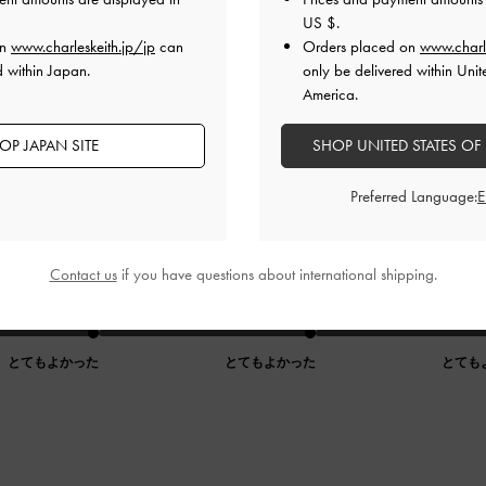
US $
.
on
www.charleskeith.jp/jp
can
Orders placed on
www.charl
d within Japan.
only be delivered within Unit
America.
OP JAPAN SITE
SHOP UNITED STATES OF
Preferred Language:
流行りましたがなかなか気にいるのがなくやっと出会えました
Contact us
if you have questions about international shipping.
れて使いやすいです。
品質
快適さ
とてもよかった
とてもよかった
とても