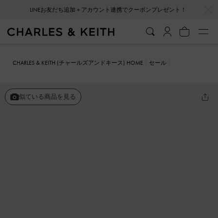
…
…
LINEお友だち追加＋アカウント連携でクーポンプレゼント！
CHARLES & KEITH (チャールズアンドキース) HOME
セール
シューズ
スニーカー
Joshi ジョーシー ツートーンスニーカー
似ている商品を見る