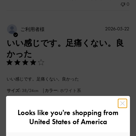
0
公
2026-05-22
ご利用者様
開
いい感じです。足痛くない。良
日
かった
いい感じです。足痛くない。良かった
|
サイズ:
38/24cm
カラー:
ホワイト系
デザイン
Looks like you're shopping from
よかった
United States of America
品質