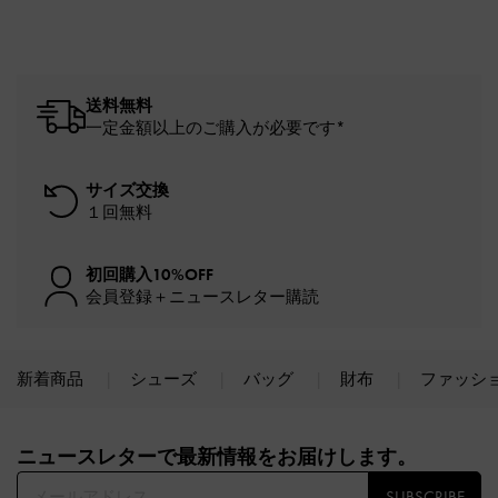
送料無料
一定金額以上のご購入が必要です*
サイズ交換
１回無料
初回購入10%OFF
会員登録＋ニュースレター購読
新着商品
シューズ
バッグ
財布
ファッシ
Site footer
ニュースレターで最新情報をお届けします。​
SUBSCRIBE