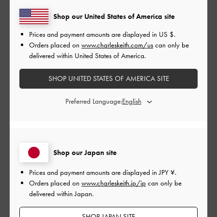
とてもよかった
Shop our United States of America site
もっと見る
Prices and payment amounts are displayed in
US $
.
Orders placed on
www.charleskeith.com/us
can only be
delivered within United States of America.
このレビューは役に立ちましたか？
0
0
SHOP UNITED STATES OF AMERICA SITE
Preferred Language:
公
2026-05-07
ご利用者様
開
春にぴったりのスニーカー🌸
日
Shop our Japan site
Prices and payment amounts are displayed in
JPY ¥
.
春にぴったりのスニーカー🌸
Orders placed on
www.charleskeith.jp/jp
can only be
|
サイズ:
36/23cm
カラー:
ピンク系
delivered within Japan.
デザイン
SHOP JAPAN SITE