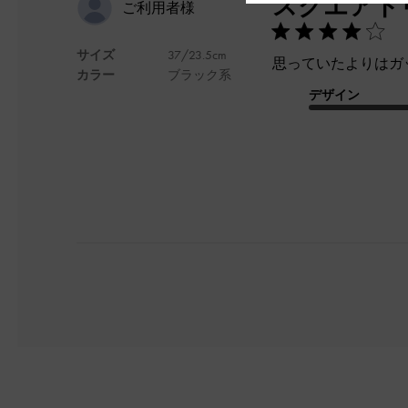
スクエアト
ご利用者様
サイズ
37/23.5cm
思っていたよりはガ
カラー
ブラック系
デザイン