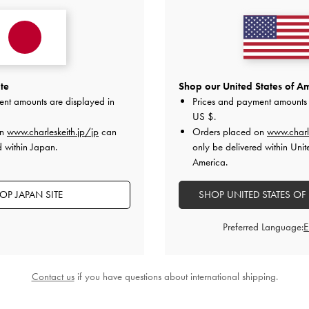
2
0
1
0
te
Shop our United States of Am
ent amounts are displayed in
Prices and payment amounts 
US $
.
快適さ
on
www.charleskeith.jp/jp
can
Orders placed on
www.charl
d within Japan.
only be delivered within Unit
とても良かった
とても良かった
America.
OP JAPAN SITE
SHOP UNITED STATES OF
Preferred Language:
デザイン
品質
快適さ
全て
全て
全て
Contact us
if you have questions about international shipping.