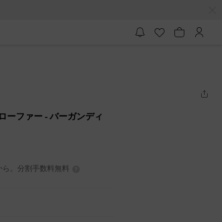
トゥローファー
- バーガンディ
3円から。分割手数料無料