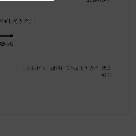
開
日
重宝しそうです。
良かった
このレビューは役に立ちましたか？
0
0