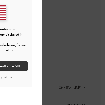
レビューを書く
erica site
are displayed in
eskeith.com/us
can
ed States of
 AMERICA SITE
並べ替え
最新
:
公
2024-10-17