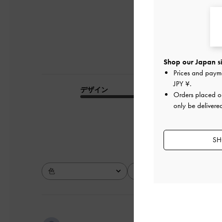
Shop our Japan si
Prices and paym
JPY ¥
.
デザイン
品質
Orders placed 
only be delivere
とても良かった
SH
色
サイズ
全て
全て